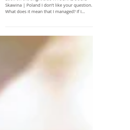
Look on the bright side
Look on the bright side WYOBRAŹ SOBIE
Skawina | Poland I don’t like your question.
What does it mean that I managed? If I
compare my...