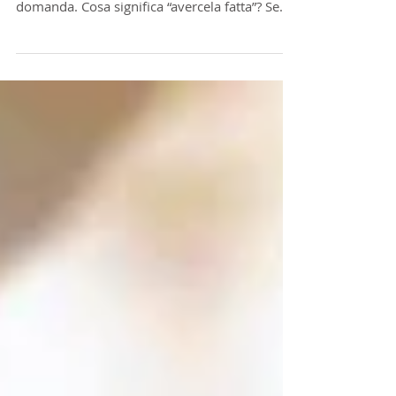
Guarda il lato positivo WYOBRAŹ SOBIE
Skawina | Polonia Non mi piace la tua
domanda. Cosa significa “avercela fatta”? Se
confronto la mia...