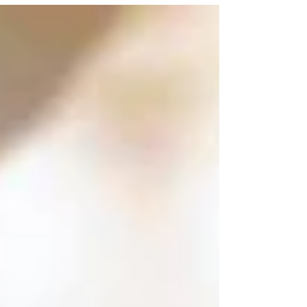
Skawina | Poland I don’t like your question.
What does it mean that I managed? If I
compare my...