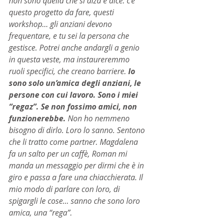
non sono quella che si alza e dice: c’è 
questo progetto da fare, questi 
workshop... gli anziani devono 
frequentare, e tu sei la persona che 
gestisce. Potrei anche andargli a genio 
in questa veste, ma instaureremmo 
ruoli specifici, che creano barriere. 
Io 
sono solo un’amica degli anziani, le 
persone con cui lavoro. Sono i miei 
“regaz”. Se non fossimo amici, non 
funzionerebbe.
 Non ho nemmeno 
bisogno di dirlo. Loro lo sanno. Sentono 
che li tratto come partner. Magdalena 
fa un salto per un caffè, Roman mi 
manda un messaggio per dirmi che è in 
giro e passa a fare una chiacchierata. Il 
mio modo di parlare con loro, di 
spigargli le cose... sanno che sono loro 
amica, una “rega”.