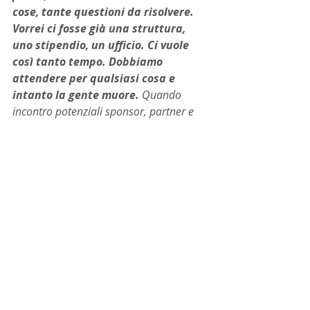
cose, tante questioni da risolvere. 
Vorrei ci fosse già una struttura, 
uno stipendio, un ufficio. Ci vuole 
così tanto tempo. Dobbiamo 
attendere per qualsiasi cosa e 
intanto la gente muore.
 Quando 
incontro potenziali sponsor, partner e 
gli dico come lavoro, senza dipendenti, 
senza stipendio, non mi credono. 
Dicono che Dancing è già un marchio e 
che non si aspettavano che lo facessi in 
questo modo, sono convinti che abbia il 
mio ufficio e un normale stipendio.
Cosa ti fa andare avanti nonostante 
tutto?
Vedo che posso fare la differenza. Che 