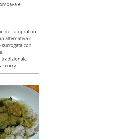
 combava e 
mente comprati in 
n alternativa si 
e surrogata con 
a.
 tradizionale 
al curry.