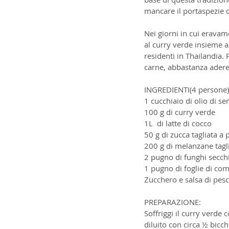
mancare il portaspezie c
Nei giorni in cui eravam
al curry verde insieme 
residenti in Thailandia.
carne, abbastanza aderen
INGREDIENTI(4 persone)
1 cucchiaio di olio di se
100 g di curry verde
1L  di latte di cocco
50 g di zucca tagliata a 
200 g di melanzane tagli
2 pugno di funghi secch
1 pugno di foglie di com
Zucchero e salsa di pes
PREPARAZIONE:
Soffriggi il curry verde 
diluito con circa ½ bicc