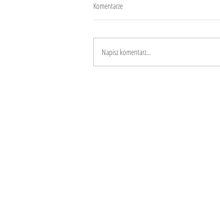
Komentarze
Piadina
Napisz komentarz...