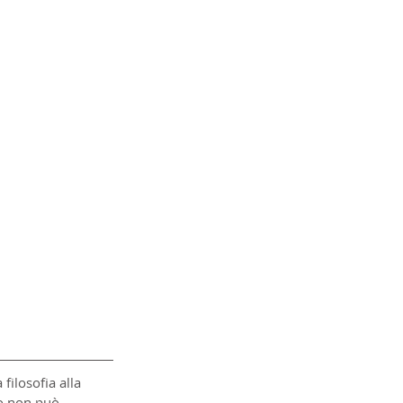
filosofia alla 
lo non può 