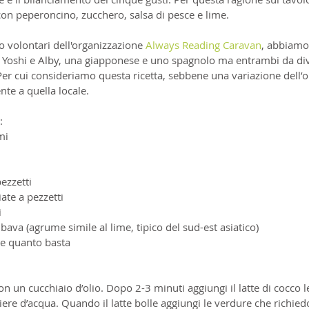
on peperoncino, zucchero, salsa di pesce e lime.
o volontari dell'organizzazione 
Always Reading Caravan
, abbiamo 
a Yoshi e Alby, una giapponese e uno spagnolo ma entrambi da d
 Per cui consideriamo questa ricetta, sebbene una variazione dell’o
te a quella locale.
:
mi
pezzetti
ate a pezzetti
i
bava (agrume simile al lime, tipico del sud-est asiatico)
ce quanto basta
con un cucchiaio d’olio. Dopo 2-3 minuti aggiungi il latte di cocco
hiere d’acqua. Quando il latte bolle aggiungi le verdure che richie