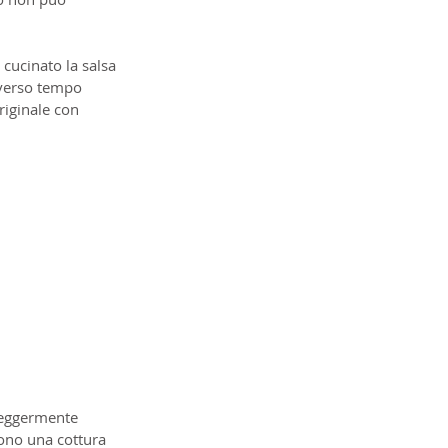
cucinato la salsa 
iverso tempo 
riginale con 
 leggermente 
dono una cottura 