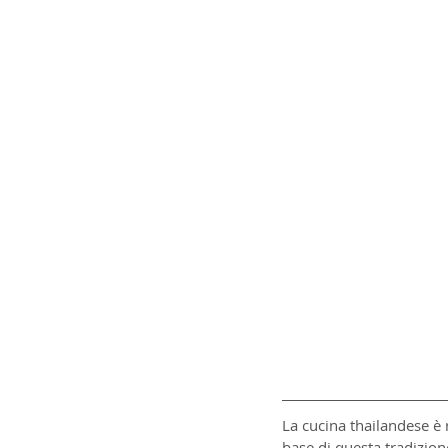
La cucina thailandese è r
base di questa tradizion