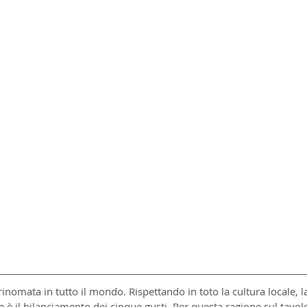
inomata in tutto il mondo. Rispettando in toto la cultura locale, la 
e è il bilanciamento dei cinque gusti. Per questa ragione sul tavo