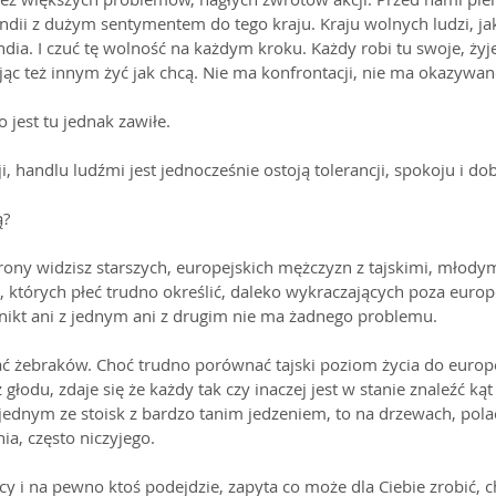
ndii z dużym sentymentem do tego kraju. Kraju wolnych ludzi, j
ndia. I czuć tę wolność na każdym kroku. Każdy robi tu swoje, żyj
jąc też innym żyć jak chcą. Nie ma konfrontacji, nie ma okazywane
 jest tu jednak zawiłe.
ji, handlu ludźmi jest jednocześnie ostoją tolerancji, spokoju i dob
ą?
 strony widzisz starszych, europejskich mężczyzn z tajskimi, młod
 których płeć trudno określić, daleko wykraczających poza europ
I nikt ani z jednym ani z drugim nie ma żadnego problemu.
ać żebraków. Choć trudno porównać tajski poziom życia do europe
głodu, zdaje się że każdy tak czy inaczej jest w stanie znaleźć kąt
a jednym ze stoisk z bardzo tanim jedzeniem, to na drzewach, pola
nia, często niczyjego.
y i na pewno ktoś podejdzie, zapyta co może dla Ciebie zrobić, ch