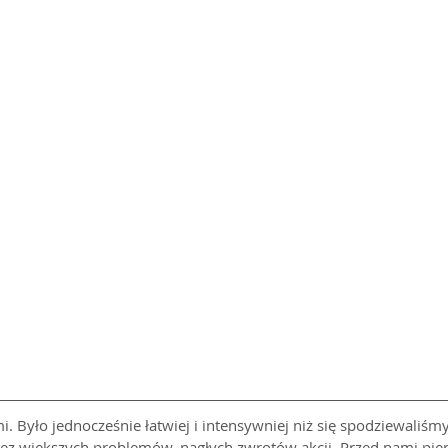
. Było jednocześnie łatwiej i intensywniej niż się spodziewaliśmy
bez większych problemów, nagłych zwrotów akcji. Przed nami pier