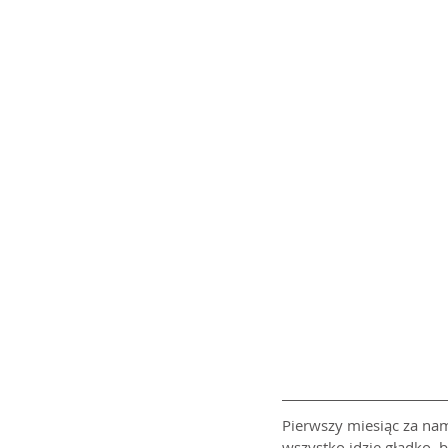
Pierwszy miesiąc za nami
wszystko idzie gładko, 