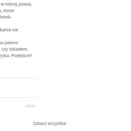
 w której powie, 
u, może 
lwiek.
kanie nie 
 na pewno 
 czy obiadem. 
ska. Podejście? 
Zobacz wszystkie