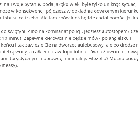
i na Twoje pytanie, poda jakąkolwiek, byle tylko uniknąć sytuacji
I może w konsekwencji pójdziesz w dokładnie odwrotnym kierunk
autobusu co trzeba. Ale tam znów ktoś będzie chciał pomóc. Jakko
do świątyni. Albo na komisariat policji. Jedziesz autostopem? Cze
ż 10 minut. Zapewne kierowca nie będzie mówił po angielsku i 
końcu i tak zawiezie Cię na dworzec autobusowy, ale po drodze
 butelką wody, a całkiem prawdopodobnie również owocem, kawą
cjami turystycznymi naprawdę minimalny. Filozofia? Mocno buddyj
 it easy).