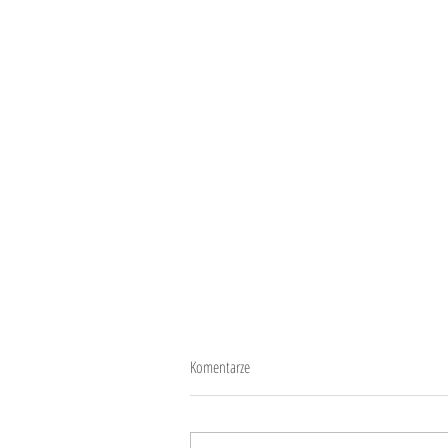
Komentarze
W tajskiej dżungli