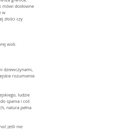
ak mówi dosłowne 
e w 
j złości czy 
rej woli.
ymi dziewczynami, 
ejskie rozumienie 
jskiego, ludzie 
 do spania i coś 
ch, natura pełna 
oć jeśli nie 