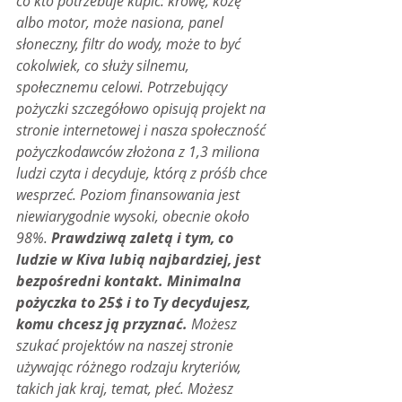
co kto potrzebuje kupić: krowę, kozę 
albo motor, może nasiona, panel 
słoneczny, filtr do wody, może to być 
cokolwiek, co służy silnemu, 
społecznemu celowi. Potrzebujący 
pożyczki szczegółowo opisują projekt na 
stronie internetowej i nasza społeczność 
pożyczkodawców złożona z 1,3 miliona 
ludzi czyta i decyduje, którą z próśb chce 
wesprzeć. Poziom finansowania jest 
niewiarygodnie wysoki, obecnie około 
98%. 
Prawdziwą zaletą i tym, co 
ludzie w Kiva lubią najbardziej, jest 
bezpośredni kontakt. Minimalna 
pożyczka to 25$ i to Ty decydujesz, 
komu chcesz ją przyznać. 
Możesz 
szukać projektów na naszej stronie 
używając różnego rodzaju kryteriów, 
takich jak kraj, temat, płeć. Możesz 