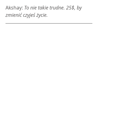
Akshay: 
To nie takie trudne. 25$, by 
zmienić czyjeś życie.
 Więcej o Kiva: 
Kiva.org
Tagi:
Social Business
Empowerment
Thailand
Poverty
Gift Economy
Powiązane posty
Zobacz wszystkie