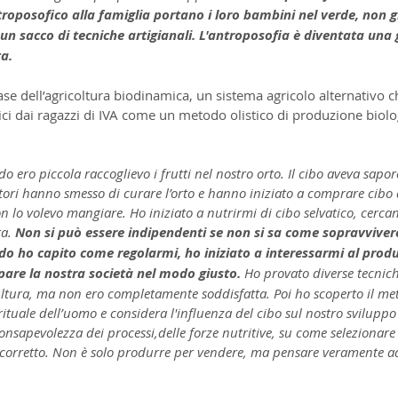
oposofico alla famiglia portano i loro bambini nel verde, non g
un sacco di tecniche artigianali. L'antroposofia è diventata una 
ta.
ase dell’agricoltura biodinamica, un sistema agricolo alternativo ch
ici dai ragazzi di IVA come un metodo olistico di produzione biolo
 ero piccola raccoglievo i frutti nel nostro orto. Il cibo aveva sapor
tori hanno smesso di curare l’orto e hanno iniziato a comprare cibo 
 lo volevo mangiare. Ho iniziato a nutrirmi di cibo selvatico, cerca
a. 
Non si può essere indipendenti se non si sa come sopravvivere 
do ho capito come regolarmi, ho iniziato a interessarmi al produr
ppare la nostra società nel modo giusto.
 Ho provato diverse tecnich
cultura, ma non ero completamente soddisfatta. Poi ho scoperto il m
rituale dell’uomo e considera l'influenza del cibo sul nostro sviluppo 
onsapevolezza dei processi,delle forze nutritive, su come selezionare
corretto. Non è solo produrre per vendere, ma pensare veramente ad a