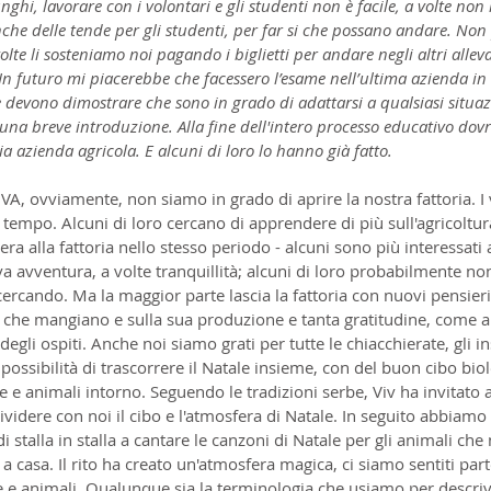
ghi, lavorare con i volontari e gli studenti non è facile, a volte non
che delle tende per gli studenti, per far si che possano andare. No
volte li sosteniamo noi pagando i biglietti per andare negli altri allev
In futuro mi piacerebbe che facessero l’esame nell’ultima azienda in
 devono dimostrare che sono in grado di adattarsi a qualsiasi situazi
na breve introduzione. Alla fine dell'intero processo educativo dovr
ia azienda agricola. E alcuni di loro lo hanno già fatto.
VA, ovviamente, non siamo in grado di aprire la nostra fattoria. I 
mpo. Alcuni di loro cercano di apprendere di più sull'agricoltur
ra alla fattoria nello stesso periodo - alcuni sono più interessati 
a avventura, a volte tranquillità; alcuni di loro probabilmente no
cando. Ma la maggior parte lascia la fattoria con nuovi pensieri,
 che mangiano e sulla sua produzione e tanta gratitudine, come 
degli ospiti. Anche noi siamo grati per tutte le chiacchierate, gli
 possibilità di trascorrere il Natale insieme, con del buon cibo biol
e animali intorno. Seguendo le tradizioni serbe, Viv ha invitato a
ividere con noi il cibo e l'atmosfera di Natale. In seguito abbiamo 
i stalla in stalla a cantare le canzoni di Natale per gli animali ch
i a casa. Il rito ha creato un'atmosfera magica, ci siamo sentiti part
 e animali. Qualunque sia la terminologia che usiamo per descrive