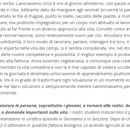
 serbo. Lavoravamo circa 6 ore al giorno all’esterno, con pause og
a o cibo. Abbiamo dato da mangiare agli animali (in verità la part
mato le file di fragole, pulito le stalle, raccolto delle piante, e mo
rare, ma piuttosto impegnativo per un corpo non abituato al lavoro
ovuto al far fronte a un diverso approccio alla vita. Concetti come a
e reincarnazione, sono relativamente nuovi per noi. Ascoltare Viv
otidianità, il loro modo di lavorare, parlare, interagire tra loro, è
esperta nella vita dei campi, si è sentita considerata. Viv, nel dist
elle nostre competenze e possibilità. Il miglior esempio è proba
nuto alla fattoria. Anna essendo vegetariana, e comunque una crea
ntato la vita contadina e non le è mai capitato di vedere uccider
 Viv la giornata è diventata un’occasione di apprendimento piuttost
. Viv è in grado di trasformare ogni situazione in un momento ed
se nel darci istruzioni o semplicemente mentre camminavamo per i
 domanda.
aiutare le persone, soprattutto i giovani, a tornare alle radici. Av
e a domande importanti sulla vita. 
I nostri studenti trascorrono il
i mandiamo in un'altra azienda in Germania o in Svizzera. Dopo di c
-3 settimane in qualche fattoria biologica. Le aziende agricole di sol