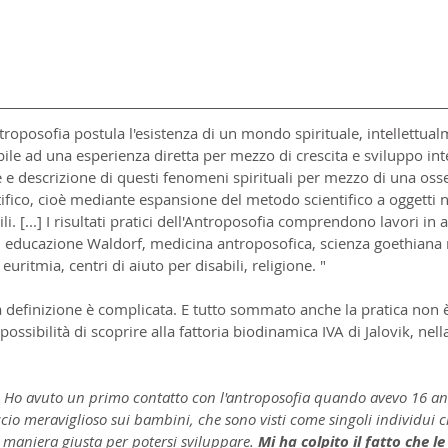
troposofia postula l'esistenza di un mondo spirituale, intellettual
ile ad una esperienza diretta per mezzo di crescita e sviluppo inte
 e descrizione di questi fenomeni spirituali per mezzo di una oss
fico, cioè mediante espansione del metodo scientifico a oggetti 
 [...] I risultati pratici dell'Antroposofia comprendono lavori in a
 educazione Waldorf, medicina antroposofica, scienza goethiana r
 euritmia, centri di aiuto per disabili, religione. "
la definizione è complicata. E tutto sommato anche la pratica non è
sibilità di scoprire alla fattoria biodinamica IVA di Jalovik, nell
 
Ho avuto un primo contatto con l'antroposofia quando avevo 16 an
cio meraviglioso sui bambini, che sono visti come singoli individui
a maniera giusta per potersi sviluppare. 
Mi ha colpito il fatto che l