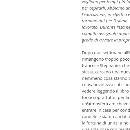
vogliono per tempi più lun
per ospitarli. Abbiamo an
l'educazione, in effetti a 
tornano qui per l'esame. 
lavorato. Durante l'esame
compito assegnato dopo u
grado di avviare la propr
Dopo due settimane all’I
rimangono troppo poco te
francese Stephanie, che e
stessi, cercano una nuov
nemmeno cosa stanno cer
consapevolezza sul cibo
vedere leggendo il libro 
forse soprattutto, per la
un'atmosfera amichevole 
entrare in casa per cond
candele e siamo andati d
la fortuna di unirsi a no
una sola cosa con piante