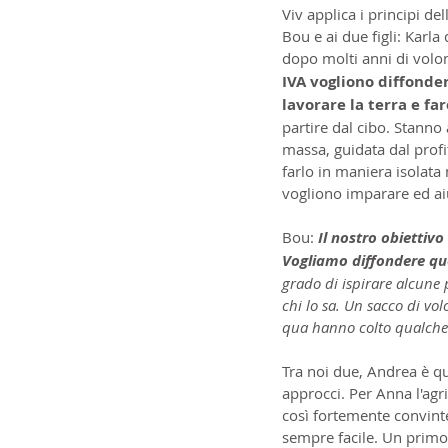
Viv applica i principi del
Bou e ai due figli: Karla
dopo molti anni di volon
IVA vogliono diffonder
lavorare la terra e f
partire dal cibo. Stanno
massa, guidata dal profi
farlo in maniera isolata 
vogliono imparare ed ai
Bou: 
Il nostro obiettivo
Vogliamo diffondere que
grado di ispirare alcune 
chi lo sa. Un sacco di vo
qua hanno colto qualche s
Tra noi due, Andrea è que
approcci. Per Anna l'agr
così fortemente convinte
sempre facile. Un primo 