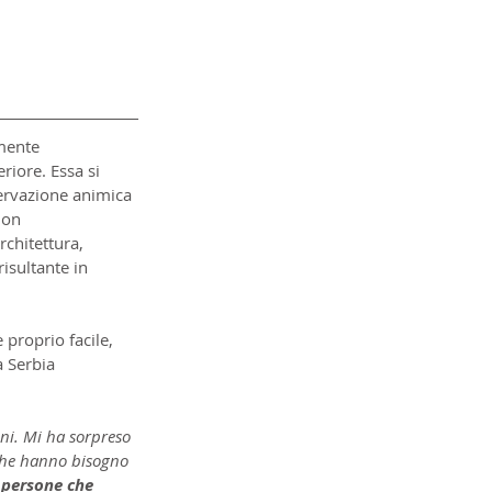
mente 
riore. Essa si 
ervazione animica 
non 
rchitettura, 
isultante in 
 proprio facile, 
a Serbia 
ni. Mi ha sorpreso 
 che hanno bisogno 
e persone che 