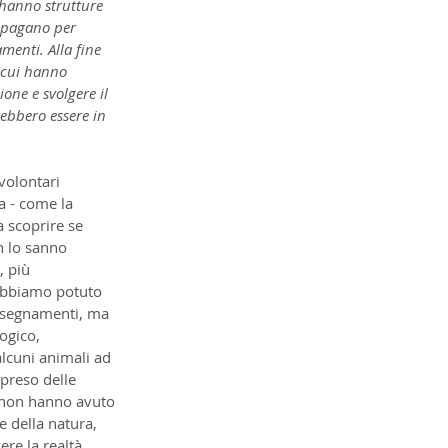
 hanno strutture 
n pagano per 
amenti. Alla fine 
 cui hanno 
one e svolgere il 
ebbero essere in 
volontari 
a - come la 
a scoprire se 
n lo sanno 
 più 
abbiamo potuto 
 insegnamenti, ma 
ogico, 
lcuni animali ad 
preso delle 
e non hanno avuto 
e della natura, 
re la realtà, 