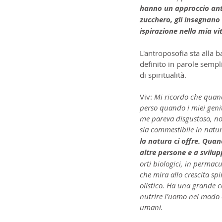
hanno un approccio antr
zucchero, gli insegnano 
ispirazione nella mia vi
L'antroposofia sta alla b
definito in parole sempl
di spiritualità.
Viv: 
Mi ricordo che quando
perso quando i miei geni
me pareva disgustoso, non
sia commestibile in natur
la natura ci offre. Quan
altre persone e a svilu
orti biologici, in perma
che mira allo crescita spi
olistico. Ha una grande c
nutrire l’uomo nel modo 
umani.