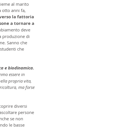
nsieme al marito 
 otto anni fa, 
verso la fattoria 
sone a tornare a 
ambiamento deve 
a produzione di 
one. Sanno che 
 studenti che 
ica e biodinamica. 
mmo essere in 
lla propria vita, 
ricoltura, ma forse 
coprire diversi 
 ascoltare persone 
anche se non 
ando le basse 