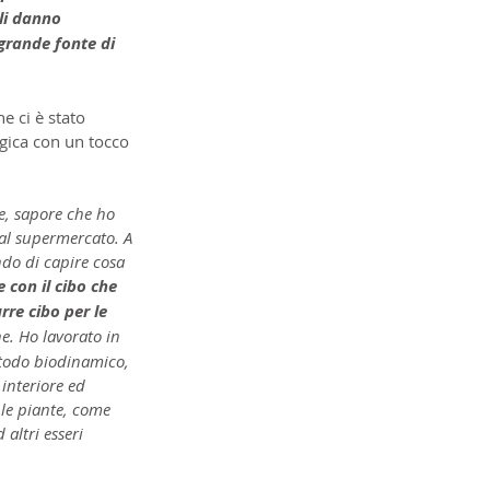
li danno 
grande fonte di 
e ci è stato 
gica con un tocco 
e, sapore che ho 
al supermercato. A 
ndo di capire cosa 
con il cibo che 
re cibo per le 
e. Ho lavorato in 
etodo biodinamico, 
interiore ed 
 le piante, come 
ltri esseri 