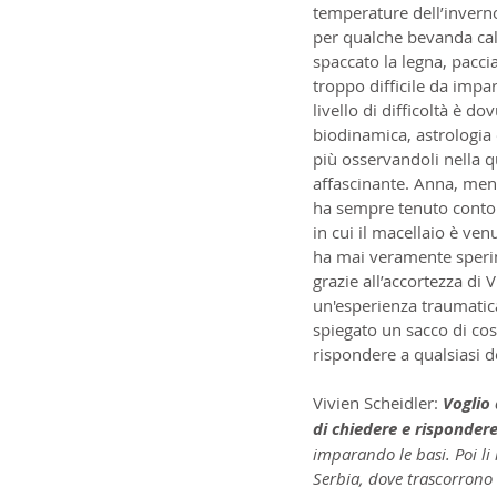
temperature dell’inverno
per qualche bevanda cald
spaccato la legna, paccia
troppo difficile da impa
livello di difficoltà è d
biodinamica, astrologia 
più osservandoli nella qu
affascinante. Anna, meno 
ha sempre tenuto conto d
in cui il macellaio è ve
ha mai veramente sperime
grazie all’accortezza di
un'esperienza traumatica
spiegato un sacco di co
rispondere a qualsiasi
Vivien Scheidler: 
Voglio 
di chiedere e risponder
imparando le basi. Poi l
Serbia, dove trascorrono 2