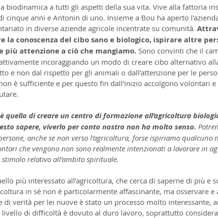
la biodinamica a tutti gli aspetti della sua vita. Vive alla fattoria i
 di cinque anni e Antonin di uno. Insieme a Bou ha aperto l'azienda
tariato in diverse aziende agricole incentrate su comunità. 
Attra
e la conoscenza del cibo sano e biologico, ispirare altre per
are più attenzione a ciò che mangiamo.
 Sono convinti che il c
 attivamente incoraggiando un modo di creare cibo alternativo all
tto e non dal rispetto per gli animali o dall’attenzione per le pers
non è sufficiente e per questo fin dall'inizio accolgono volontari e
utare.
 è quello di creare un centro di formazione all’agricoltura biolog
sto sapere, viverlo per conto nostro non ha molto senso.
 Potre
persone, anche se non verso l’agricoltura, forse ispiriamo qualcuno ne
lontari che vengono non sono realmente intenzionati a lavorare in ag
timolo relativo all’ambito spirituale.
llo più interessato all’agricoltura, che cerca di saperne di più e s
icoltura in sé non è particolarmente affascinante, ma osservare e
 di verità per lei nuove è stato un processo molto interessante, 
livello di difficoltà è dovuto al duro lavoro, soprattutto consider