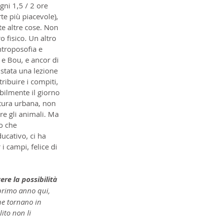
ni 1,5 / 2 ore 
e più piacevole), 
lte altre cose. Non 
 fisico. Un altro 
ntroposofia e 
 e Bou, e ancor di 
 stata una lezione 
ribuire i compiti, 
bilmente il giorno 
tura urbana, non 
e gli animali. Ma 
o che 
ucativo, ci ha 
 campi, felice di 
ere la possibilità 
 primo anno qui, 
he tornano in 
ito non li 