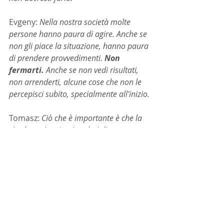
Evgeny: 
Nella nostra società molte 
persone hanno paura di agire. Anche se 
non gli piace la situazione, hanno paura 
di prendere provvedimenti. 
Non 
fermarti.
 Anche se non vedi risultati, 
non arrenderti, alcune cose che non le 
percepisci subito, specialmente all'inizio.
Tomasz:
 Ciò che è importante è che la 
vita è un viaggio, ricordati di questo. 
Pensiamo che il nostro appartamento 
sia il nostro appartamento, il nostro 
lavoro sia il nostro lavoro, ma 
in realtà 
tutto è temporaneo. Nient’altro che  
un viaggio.