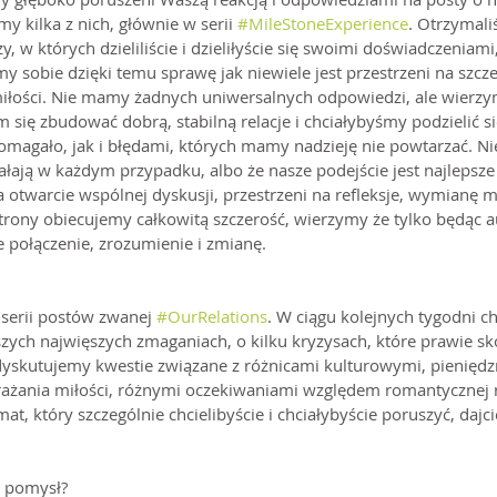
 kilka z nich, głównie w serii 
#MileStoneExperience
. Otrzymal
 w których dzieliliście i dzieliłyście się swoimi doświadczeniami,
y sobie dzięki temu sprawę jak niewiele jest przestrzeni na szcze
iłości. Nie mamy żadnych uniwersalnych odpowiedzi, ale wierzym
m się zbudować dobrą, stabilną relacje i chciałybyśmy podzielić s
agało, jak i błędami, których mamy nadzieję nie powtarzać. Nie
ałają w każdym przypadku, albo że nasze podejście jest najlepsze
otwarcie wspólnej dyskusji, przestrzeni na refleksje, wymianę my
trony obiecujemy całkowitą szczerość, wierzymy że tylko będąc 
 połączenie, zrozumienie i zmianę.
 serii postów zwanej 
#OurRelations
. W ciągu kolejnych tygodni c
ch najwięszych zmaganiach, o kilku kryzysach, które prawie sko
dyskutujemy kwestie związane z różnicami kulturowymi, pieniędz
żania miłości, różnymi oczekiwaniami względem romantycznej rel
temat, który szczególnie chcielibyście i chciałybyście poruszyć, daj
n pomysł?