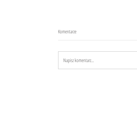
Komentarze
Od czego się zaczęło?
Napisz komentarz...