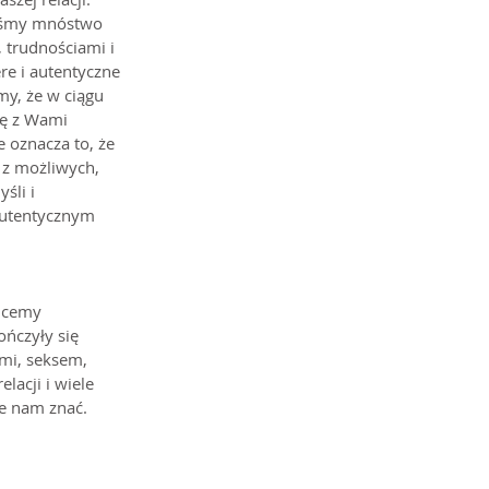
iśmy mnóstwo 
 trudnościami i 
re i autentyczne 
y, że w ciągu 
ię z Wami 
 oznacza to, że 
 z możliwych, 
śli i 
autentycznym 
hcemy 
ńczyły się 
mi, seksem, 
acji i wiele 
cie nam znać.