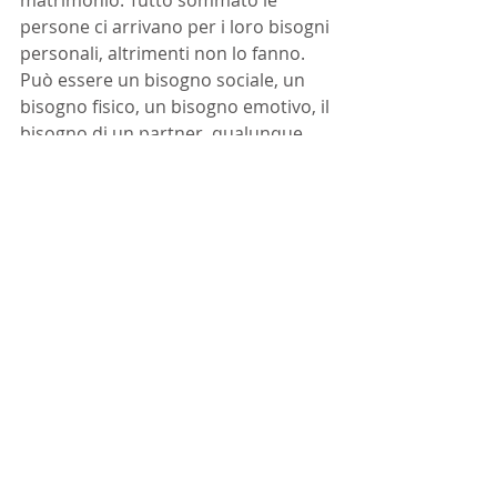
matrimonio. Tutto sommato le 
persone ci arrivano per i loro bisogni 
personali, altrimenti non lo fanno. 
Può essere un bisogno sociale, un 
bisogno fisico, un bisogno emotivo, il 
bisogno di un partner, qualunque 
cosa sia. Ma le persone coinvolte 
hanno tutto chiaro, sanno perché si 
sposano, perché prendono questa 
decisione ed è importante. Avvia i 
confronto.