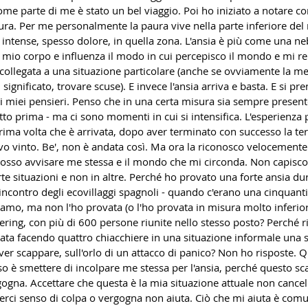
come parte di me è stato un bel viaggio. Poi ho iniziato a notare c
ura. Per me personalmente la paura vive nella parte inferiore del
intense, spesso dolore, in quella zona. L'ansia è più come una ne
 mio corpo e influenza il modo in cui percepisco il mondo e mi re
ollegata a una situazione particolare (anche se ovviamente la me
significato, trovare scuse). E invece l'ansia arriva e basta. E si pre
i miei pensieri. Penso che in una certa misura sia sempre presente
tto prima - ma ci sono momenti in cui si intensifica. L'esperienza pi
 prima volta che è arrivata, dopo aver terminato con successo la ter
evo vinto. Be', non è andata così. Ma ora la riconosco velocemente
osso avvisare me stessa e il mondo che mi circonda. Non capisc
rte situazioni e non in altre. Perché ho provato una forte ansia dur
l'incontro degli ecovillaggi spagnoli - quando c'erano una cinquant
iviamo, ma non l'ho provata (o l'ho provata in misura molto inferi
ring, con più di 600 persone riunite nello stesso posto? Perché r
sata facendo quattro chiacchiere in una situazione informale una 
er scappare, sull'orlo di un attacco di panico? Non ho risposte. Q
so è smettere di incolpare me stessa per l'ansia, perché questo sc
na. Accettare che questa è la mia situazione attuale non cancell
erci senso di colpa o vergogna non aiuta. Ciò che mi aiuta è comu