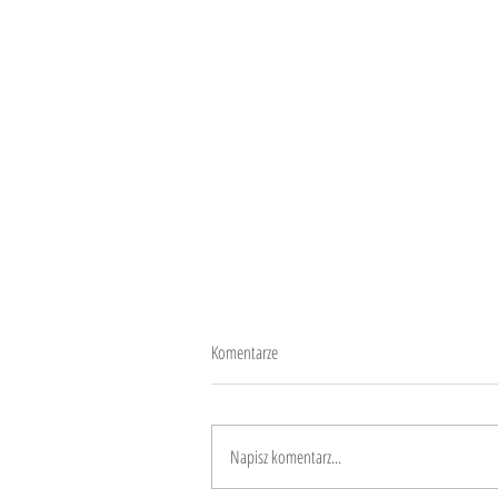
Komentarze
Gioia
Napisz komentarz...