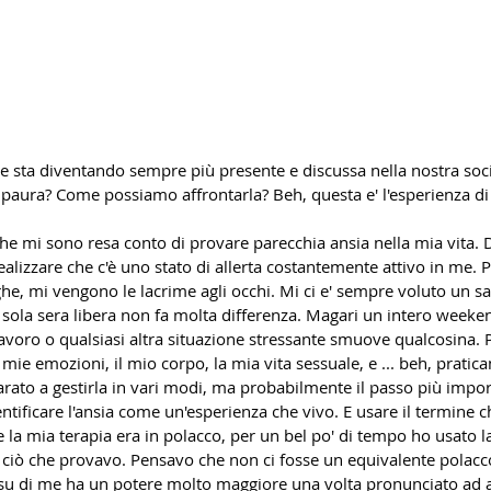
 sta diventando sempre più presente e discussa nella nostra socie
a paura? Come possiamo affrontarla? Beh, questa e' l'esperienza d
 che mi sono resa conto di provare parecchia ansia nella mia vita.
realizzare che c'è uno stato di allerta costantemente attivo in me. P
he, mi vengono le lacrime agli occhi. Mi ci e' sempre voluto un s
sola sera libera non fa molta differenza. Magari un intero weeken
 lavoro o qualsiasi altra situazione stressante smuove qualcosina.
mie emozioni, il mio corpo, la mia vita sessuale, e ... beh, pratica
rato a gestirla in vari modi, ma probabilmente il passo più impor
tificare l'ansia come un'esperienza che vivo. E usare il termine ch
e la mia terapia era in polacco, per un bel po' di tempo ho usato l
e ciò che provavo. Pensavo che non ci fosse un equivalente polacc
 E su di me ha un potere molto maggiore una volta pronunciato ad a