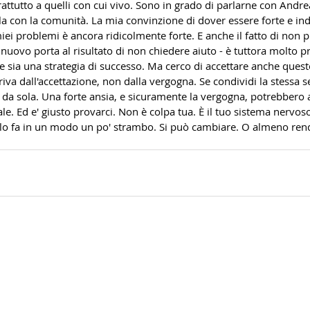
prattutto a quelli con cui vivo. Sono in grado di parlarne con Andre
la con la comunità. La mia convinzione di dover essere forte e in
miei problemi è ancora ridicolmente forte. E anche il fatto di non 
i nuovo porta al risultato di non chiedere aiuto - è tuttora molto 
e sia una strategia di successo. Ma cerco di accettare anche questo
va dall'accettazione, non dalla vergogna. Se condividi la stessa s
 da sola. Una forte ansia, e sicuramente la vergogna, potrebbero 
e. Ed e' giusto provarci. Non è colpa tua. È il tuo sistema nervos
e lo fa in un modo un po' strambo. Si può cambiare. O almeno rend