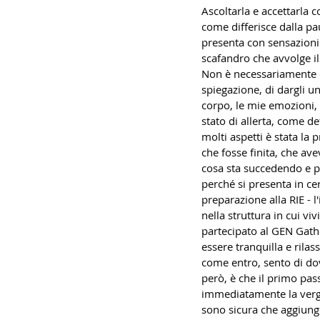
Ascoltarla e accettarla 
come differisce dalla pa
presenta con sensazioni 
scafandro che avvolge il
Non è necessariamente c
spiegazione, di dargli un 
corpo, le mie emozioni, 
stato di allerta, come de
molti aspetti è stata la
che fosse finita, che av
cosa sta succedendo e p
perché si presenta in ce
preparazione alla RIE - 
nella struttura in cui v
partecipato al GEN Gathe
essere 
tranquilla e 
rilas
come entro, sento di dov
però, è che il primo pas
immediatamente la vergog
sono sicura che aggiung