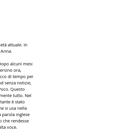
tà attuale. In 
i Anna.
 Dopo alcuni mesi 
ersino ora, 
acco di tempo per 
d senza notizie, 
 Poco. Questo 
mente tutto. Nel 
tante è stato 
e si usa nella 
a parola inglese 
o che rendesse 
lta voce. 