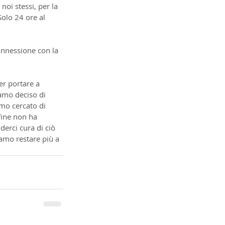
oi stessi, per la 
Solo 24 ore al 
onnessione con la 
er portare a 
iamo deciso di 
mo cercato di 
fine non ha 
derci cura di ciò 
amo restare più a 