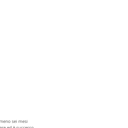
 meno sei mesi 
are ed è successo 