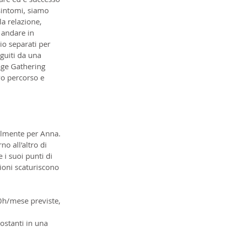
sintomi, siamo 
la relazione, 
 andare in 
io separati per 
guiti da una 
age Gathering 
vo percorso e 
almente per Anna. 
o all'altro di 
 i suoi punti di 
sioni scaturiscono 
30h/mese previste, 
ostanti in una 