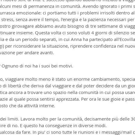
lcuni mesi di permanenza in comunità. Avendo ignorato i primi 
a burrasca emozionale: ci portiamo tutti i problemi irrisolti dentro al
tress, senza avere il tempo, l'energia e la pazienza necessari per
nostro girovagare abbiamo avuto bisogno di tre settimane di viagg
nuare insieme. Questa volta ci sono voluti 4 giorni di silenzio se
lia e da un periodo separati, in cui Anna ha partecipato all'Ecovill
ggi) per riconsiderare la situazione, riprendere confidenza nel nuo
vazione per andare avanti.
? Ognuno di noi ha i suoi bei motivi.
sto, viaggiare molto meno è stato un enorme cambiamento, speci
i libertà che deriva dal viaggiare e dal poter decidere da un giorn
atica ancora a trovare uno spazio nella comunità in cui possa usare
grazie al quale possa sentirsi apprezzata. Per ora le sue gioie e pas
osto che da attività interne.
e dei limiti. Lavora molto per la comunità, decisamente più delle 
re di no. E questo ha conseguenze in diverse modi.
lcosa da fare. In piu' ci sono tutte le riunioni e i messaggi/mail c