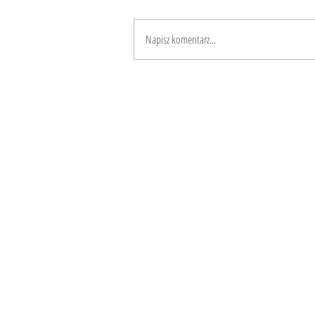
Napisz komentarz...
Com'è la vita quotidiana in una
comunità?