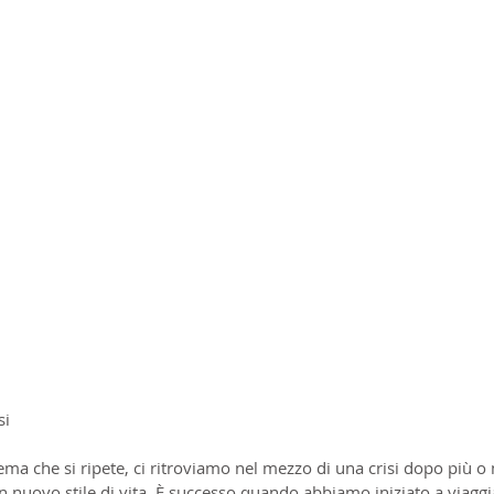
si 
ma che si ripete, ci ritroviamo nel mezzo di una crisi dopo più o
 nuovo stile di vita. È successo quando abbiamo iniziato a viaggi