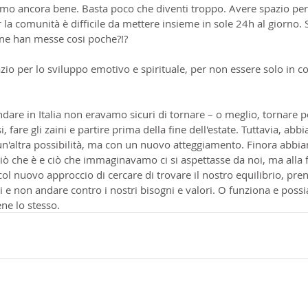
o ancora bene. Basta poco che diventi troppo. Avere spazio per n
r la comunità è difficile da mettere insieme in sole 24h al giorno. 
' ne han messe cosi poche?!?
io per lo sviluppo emotivo e spirituale, per non essere solo in c
dare in Italia non eravamo sicuri di tornare – o meglio, tornare p
, fare gli zaini e partire prima della fine dell'estate. Tuttavia, abb
un'altra possibilità, ma con un nuovo atteggiamento. Finora abbia
ciò che è e ciò che immaginavamo ci si aspettasse da noi, ma alla 
ol nuovo approccio di cercare di trovare il nostro equilibrio, pren
 e non andare contro i nostri bisogni e valori. O funziona e possi
ne lo stesso.