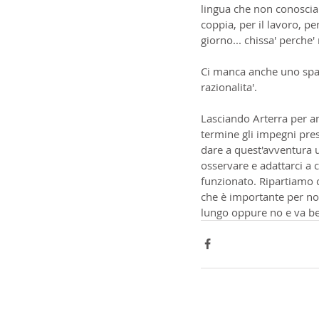
lingua che non conosciam
coppia, per il lavoro, pe
giorno... chissa' perche
Ci manca anche uno spaz
razionalita'.
Lasciando Arterra per an
termine gli impegni presi
dare a quest'avventura 
osservare e adattarci a 
funzionato. Ripartiamo c
che è importante per noi
lungo oppure no e va be