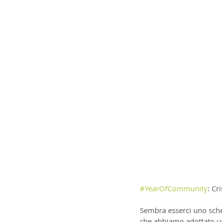
#YearOfCommunity
: Cri
Sembra esserci uno sche
che abbiamo adottato un