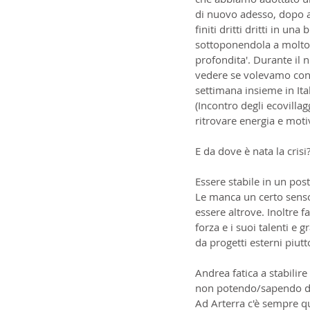
di nuovo adesso, dopo a
finiti dritti dritti in un
sottoponendola a molto s
profondita'. Durante il 
vedere se volevamo conti
settimana insieme in Ita
(Incontro degli ecovilla
ritrovare energia e moti
E da dove è nata la crisi
Essere stabile in un po
Le manca un certo senso d
essere altrove. Inoltre f
forza e i suoi talenti e 
da progetti esterni piutt
Andrea fatica a stabilir
non potendo/sapendo di
Ad Arterra c'è sempre qua