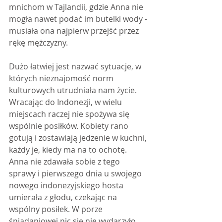
mnichom w Tajlandii, gdzie Anna nie 
mogła nawet podać im butelki wody - 
musiała ona najpierw przejść przez 
rękę mężczyzny.
Dużo łatwiej jest nazwać sytuacje, w 
których nieznajomość norm 
kulturowych utrudniała nam życie. 
Wracając do Indonezji, w wielu 
miejscach raczej nie spożywa się 
wspólnie posiłków. Kobiety rano 
gotują i zostawiają jedzenie w kuchni, 
każdy je, kiedy ma na to ochotę. 
Anna nie zdawała sobie z tego 
sprawy i pierwszego dnia u swojego 
nowego indonezyjskiego hosta 
umierała z głodu, czekając na 
wspólny posiłek. W porze 
śniadaniowej nic się nie wydarzyło. 