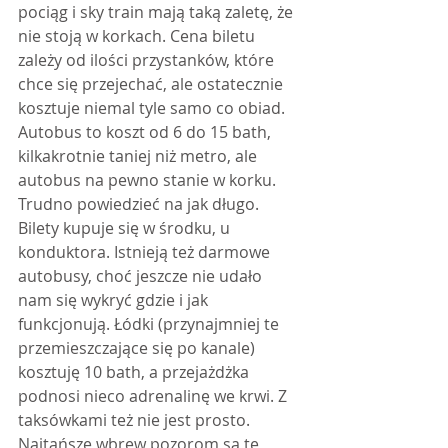
pociąg i sky train mają taką zaletę, że 
nie stoją w korkach. Cena biletu 
zależy od ilości przystanków, które 
chce się przejechać, ale ostatecznie 
kosztuje niemal tyle samo co obiad. 
Autobus to koszt od 6 do 15 bath, 
kilkakrotnie taniej niż metro, ale 
autobus na pewno stanie w korku. 
Trudno powiedzieć na jak długo. 
Bilety kupuje się w środku, u 
konduktora. Istnieją też darmowe 
autobusy, choć jeszcze nie udało 
nam się wykryć gdzie i jak 
funkcjonują. Łódki (przynajmniej te 
przemieszczające się po kanale) 
kosztuję 10 bath, a przejażdżka 
podnosi nieco adrenalinę we krwi. Z 
taksówkami też nie jest prosto. 
Najtańsze wbrew pozorom są te 