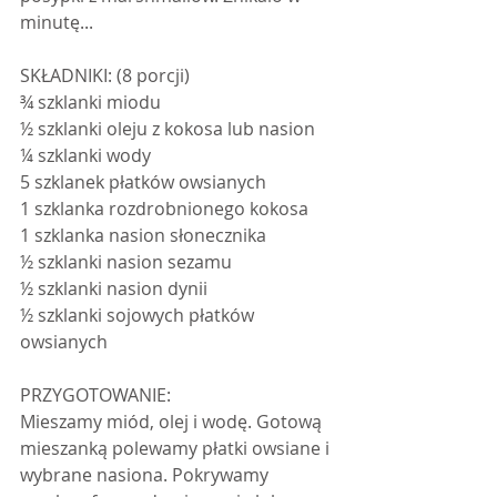
minutę...
SKŁADNIKI: (8 porcji)
¾ szklanki miodu
½ szklanki oleju z kokosa lub nasion
¼ szklanki wody
5 szklanek płatków owsianych
1 szklanka rozdrobnionego kokosa
1 szklanka nasion słonecznika
½ szklanki nasion sezamu
½ szklanki nasion dynii
½ szklanki sojowych płatków 
owsianych
PRZYGOTOWANIE:
Mieszamy miód, olej i wodę. Gotową 
mieszanką polewamy płatki owsiane i 
wybrane nasiona. Pokrywamy 