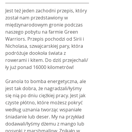
Jest też jeden zachodni przepis, który 
został nam przedstawiony w 
międzynarodowym gronie podczas 
naszego pobytu na farmie Green 
Warriors. Przepis pochodzi od Sirii i 
Nicholasa, szwajcarskiej pary, która 
podróżuje dookoła świata z 
rowerami i kitem. Do dziś przejechali/
ły już ponad 16000 kilometrów!
Granola to bomba energetyczna, ale 
jest tak dobra, że nagradzali/łyśmy 
się nią po dniu ciężkiej pracy. Jest jak 
czyste płótno, które możesz pokryć 
według uznania tworząc wspaniałe 
śniadanie lub deser. My na przykład 
dodawali/łyśmy dżemu z mango lub 
posypki z marshmallow. Znikało w 