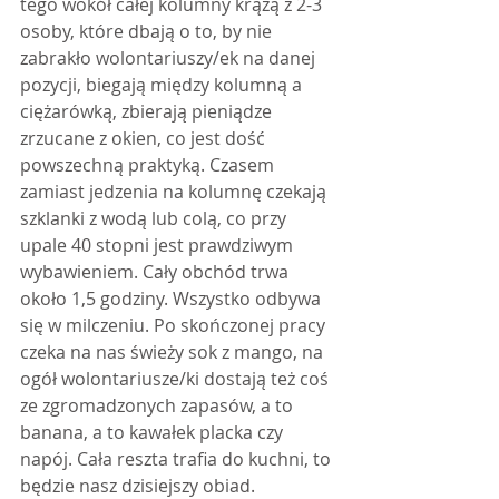
tego wokół całej kolumny krążą z 2-3 
osoby, które dbają o to, by nie 
zabrakło wolontariuszy/ek na danej 
pozycji, biegają między kolumną a 
ciężarówką, zbierają pieniądze 
zrzucane z okien, co jest dość 
powszechną praktyką. Czasem 
zamiast jedzenia na kolumnę czekają 
szklanki z wodą lub colą, co przy 
upale 40 stopni jest prawdziwym 
wybawieniem. Cały obchód trwa 
około 1,5 godziny. Wszystko odbywa 
się w milczeniu. Po skończonej pracy 
czeka na nas świeży sok z mango, na 
ogół wolontariusze/ki dostają też coś 
ze zgromadzonych zapasów, a to 
banana, a to kawałek placka czy 
napój. Cała reszta trafia do kuchni, to 
będzie nasz dzisiejszy obiad. 