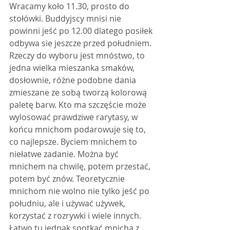
Wracamy koło 11.30, prosto do 
stołówki. Buddyjscy mnisi nie 
powinni jeść po 12.00 dlatego posiłek 
odbywa sie jeszcze przed południem. 
Rzeczy do wyboru jest mnóstwo, to 
jedna wielka mieszanka smaków, 
dosłownie, różne podobne dania 
zmieszane ze sobą tworzą kolorową 
paletę barw. Kto ma szczęście może 
wylosować prawdziwe rarytasy, w 
końcu mnichom podarowuje się to, 
co najlepsze. Byciem mnichem to 
niełatwe zadanie. Można być 
mnichem na chwilę, potem przestać, 
potem być znów. Teoretycznie 
mnichom nie wolno nie tylko jeść po 
południu, ale i używać używek, 
korzystać z rozrywki i wiele innych. 
Łatwo tu jednak spotkać mnicha z 