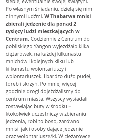
siebie, ewentualnie swojej świątyni. 
Po własnym śniadaniu, dzielą się nim 
z innymi ludźmi. 
W Thabarwa mnisi 
zbierali jedzenie dla ponad 2 
tysięcy ludzi mieszkających w 
Centrum. 
Codziennie z Centrum do 
pobliskiego Yangon wyjeżdżało kilka 
ciężarówek, na każdej kilkunastu 
mnichów i kolejnych kilku lub 
kilkunastu wolontariuszy i 
wolontariuszek. I bardzo dużo pudeł, 
toreb i skrzyń. Po mniej więcej 
godzinie drogi dojeżdżaliśmy do 
centrum miasta. Wszyscy wysiadali 
zostawiając buty w środku – 
ktokolwiek uczestniczy w zbieraniu 
jedzenia, robi to boso, zarówno 
mnisi, jak i osoby dające jedzenie 
oraz wolontariusze/ki. W ciężarówce 