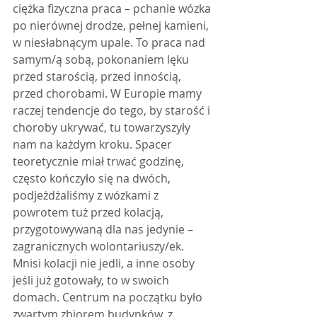
ciężka fizyczna praca – pchanie wózka 
po nierównej drodze, pełnej kamieni, 
w niesłabnącym upale. To praca nad 
samym/ą sobą, pokonaniem lęku 
przed starością, przed innością, 
przed chorobami. W Europie mamy 
raczej tendencje do tego, by starość i 
choroby ukrywać, tu towarzyszyły 
nam na każdym kroku. Spacer 
teoretycznie miał trwać godzinę, 
często kończyło się na dwóch, 
podjeżdżaliśmy z wózkami z 
powrotem tuż przed kolacją, 
przygotowywaną dla nas jedynie – 
zagranicznych wolontariuszy/ek. 
Mnisi kolacji nie jedli, a inne osoby 
jeśli już gotowały, to w swoich 
domach. Centrum na początku było 
zwartym zbiorem budynków, z 