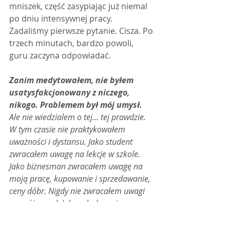
mniszek, część zasypiając już niemal 
po dniu intensywnej pracy. 
Zadaliśmy pierwsze pytanie. Cisza. Po 
trzech minutach, bardzo powoli, 
guru zaczyna odpowiadać.
Zanim medytowałem, nie byłem 
usatysfakcjonowany z niczego, 
nikogo. Problemem był mój umysł.
Ale nie wiedzialem o tej... tej prawdzie. 
W tym czasie nie praktykowałem 
uważności i dystansu. Jako student 
zwracałem uwagę na lekcje w szkole. 
Jako biznesman zwracałem uwagę na 
moją pracę, kupowanie i sprzedawanie, 
ceny dóbr. Nigdy nie zwracałem uwagi 
na mój umysł. Jako młody mężczyzna 
byłem wykształcony, miałem 
inteligencję, miałem swój biznes, ale nie 