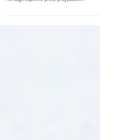
Jezioro pełne wyzwań INLE HERITAGE Inle|
Myanmar Spotkaliśmy Aung Kyaw Swar z Inle
Heritage zupełnie przez przypadek.
Odwiedzaliśmy...