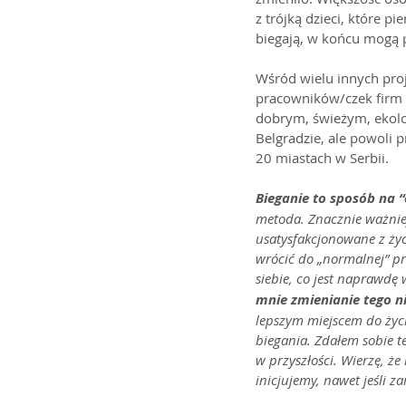
z trójką dzieci, które pi
biegają, w końcu mogą 
Wśród wielu innych pro
pracowników/czek firm 
dobrym, świeżym, ekolog
Belgradzie, ale powoli 
20 miastach w Serbii.
Bieganie to sposób na “
metoda. Znacznie ważniejs
usatysfakcjonowane z życi
wrócić do „normalnej” pr
siebie, co jest naprawdę 
mnie zmienianie tego ni
lepszym miejscem do życi
biegania. Zdałem sobie t
w przyszłości. Wierzę, że
inicjujemy, nawet jeśli 