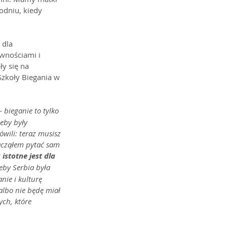
godniu, kiedy 
dla 
wnościami i 
y się na 
Szkoły Biegania w 
 bieganie to tylko 
eby były 
ówili: teraz musisz 
zacząłem pytać sam 
istotne jest dla 
eby Serbia była 
ie i kulturę 
albo nie będę miał 
ych, które 