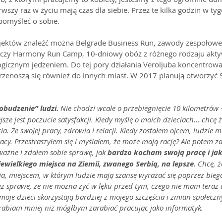
erwszy raz w życiu mają czas dla siebie. Przez te kilka godzin w ty
pomyśleć o sobie.
jektów znaleźć można Belgrade Business Run, zawody zespołowe 
czy Harmony Run Camp, 10-dniowy obóz z różnego rodzaju akty
icznym jedzeniem. Do tej pory działania Veroljuba koncentrował
przenoszą się również do innych miast. W 2017 planują otworzyć 
obudzenie” ludzi.
 Nie chodzi wcale o przebiegnięcie 10 kilometrów –
ze jest poczucie satysfakcji. Kiedy myślę o moich dzieciach... chcę ż
a. Ze swojej pracy, zdrowia i relacji. Kiedy zostałem ojcem, ludzie m
acy. Przestraszyłem się i myślałem, że może mają rację? Ale potem 
ważne i zdałem sobie sprawę, jak 
bardzo kocham swoją pracę i jak 
ewielkiego miejsca na Ziemii, zwanego Serbią, na lepsze. 
Chcę, ż
a, miejscem, w którym ludzie mają szansę wyrażać się poprzez biegan
eż sprawę, że nie można żyć w lęku przed tym, czego nie mam teraz 
 moje dzieci skorzystają bardziej z mojego szczęścia i zmian społeczn
zarabiam mniej niż mógłbym zarabiać pracując jako informatyk.