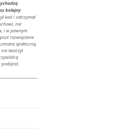
zychodzą 
sz kolejny 
ył kod i zatrzymał 
uchowi, nie 
ów, i w pewnym 
psze rozwiązanie 
 zmianę społeczną, 
nie tworzył 
przywódcą 
 podążać.