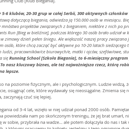
unning Club [Klub Biegania].
5-6 klubów, 20-30 grup w całej Serbii, 300 aktywnych członków i
etową dotyczącą biegania, odwiedza ją 150.000 osób w miesiącu. Bieg
mnóstwo projektów związanych z bieganiem, niektóre z nich po pro
nts Run [Bieg w bieliźnie], podczas którego 30 osób brało udział w
, w zimowy dzień pełen śniegu. Ale większość naszej pracy związana j
 osób, które chcą zacząć być aktywne po 10-20 latach siedzącego tr
ludzi, pracowników/ce biurowych/e, matki i ojców, szefów/owe, stu
a się
 Running School [Szkoła Biegania], to 6-miesięczny program 
 To nasz kluczowy biznes, ale też najważniejsza rzecz, którą r
na lepsze.
ko na poziomie fizycznym, ale i psychologicznym. Ludzie widzą, 
cie, osiągnąć cele, które wydawały się nieosiągalne. Zmienia się r
zaczynają czuć się lepiej.
gania od 3-4 lat, wzięło w niej udział ponad 2000 osób. Pamięta
na powiedziała nam po skończonym treningu, że jej brat umarł, nie
w sobie, przybrała na wadze... ale potem dołączyła do nas i tak w
ób, z którymi pracujemy to kobiety, jesteśmy z tego ogromnie d