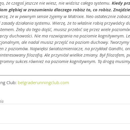
go, że czegoś jeszcze nie wiesz, nie widzisz całego systemu.
 Kiedy pr
iom głębiej w zrozumieniu dlaczego robisz to, co robisz. Znajdzie
erzę, że w pewnym sensie żyjemy w Matrixie. Neo ostatecznie zobacz
 zasady działania systemu. Wierzę, że to właśnie robią przywódcy d
ystemem. Żeby do tego dojść, musisz przebić się przez wiele poziom
przy duchowości. Nie ma rozwiązania na poziomie kognitywnym. Le
ocjonalnym, ale nadal musisz przejść na poziom duchowy. Tworzymy
eden z poziomów. Najwięksi światozmieniacze, na przykład Gandhi, on 
interesowany filozofią. Ale przyniósł wielkie zmiany. Był filozofem, 
ogromny sukces również na poziomie kognitywnym. Tą drogą musimy
ng Club: 
belgraderunningclub.com
bia