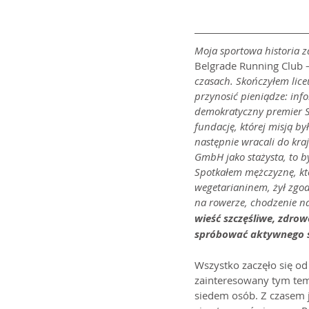
Moja sportowa historia 
Belgrade Running Club –
czasach. Skończyłem liceu
przynosić pieniądze: inf
demokratyczny premier S
fundację, której misją b
następnie wracali do kra
GmbH jako stażysta, to by
Spotkałem mężczyznę, któ
wegetarianinem, żył zgodn
na rowerze, chodzenie na 
wieść szczęśliwe, zdrow
spróbować aktywnego st
Wszystko zaczęło się od 
zainteresowany tym tem
siedem osób. Z czasem 