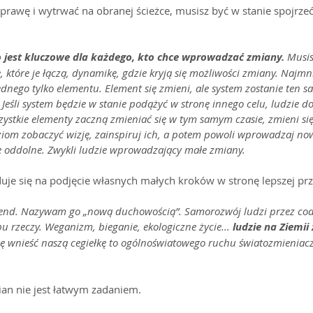
sprawę i wytrwać na obranej ścieżce, musisz być w stanie spojrzeć
 jest kluczowe dla każdego, kto chce wprowadzać zmiany. 
Musis
, które je łączą, dynamikę, gdzie kryją się możliwości zmiany. Najm
ednego tylko elementu. Element się zmieni, ale system zostanie ten s
 Jeśli system będzie w stanie podążyć w stronę innego celu, ludzie do
ystkie elementy zaczną zmieniać się w tym samym czasie, zmieni się
iom zobaczyć wizję, zainspiruj ich, a potem powoli wprowadzaj now
ie oddolne. Zwykli ludzie wprowadzający małe zmiany.
duje się na podjęcie własnych małych kroków w stronę lepszej prz
trend. Nazywam go „nową duchowością”. Samorozwój ludzi przez coac
pu rzeczy. Weganizm, bieganie, ekologiczne życie...
 ludzie na Ziemii
ię wnieść naszą cegiełkę to ogólnoświatowego ruchu światozmieniac
n nie jest łatwym zadaniem.