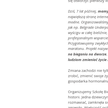
się otworzyć pierwszy R
Dziś, 7 lat później, 
mamy 
największą stronę intern
modne. Organizowaliśmy 
jak np. Belgrade Underpa
wyścigu w całej bieliźnie
profesjonalnym wsparciem
Przygotowujemy zwykłych 
maratonu. Projekt nazyw
na bieganiu na dworze.
ludziom zmieniać życie 
Zmiana zachodzi nie tyl
zrobić, zmienić swoje ży
gospodarka hormonalna, 
Organizujemy Szkołę Bie
historii. Jedna dziewczy
rozmawiać, zamknęła się 
zmieniło. Większość os