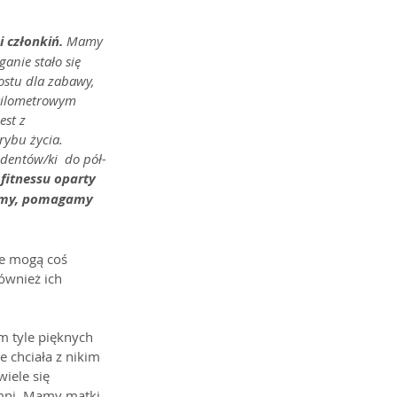
 członkiń.
 Mamy 
anie stało się 
stu dla zabawy, 
 kilometrowym 
est z 
ybu życia. 
dentów/ki  do pół-
fitnessu oparty 
obimy, pomagamy 
że mogą coś 
ównież ich 
m tyle pięknych 
 chciała z nikim 
iele się 
umni. Mamy matki 