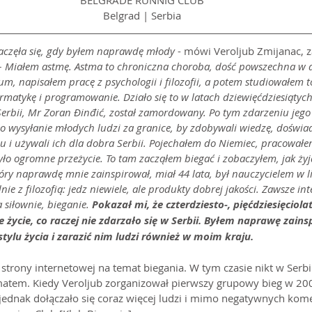
BELGRADE RUNNIG CLUB
Belgrad | Serbia
zaczęła się, gdy byłem naprawdę młody
 - mówi Veroljub Zmijanac, z
 
Miałem astmę. Astma to chroniczna choroba, dość powszechna w dz
m, napisałem pracę z psychologii i filozofii, a potem studiowałem t
ormatykę i programowanie. Działo się to w latach dziewięćdziesiątych
erbii, Mr Zoran Đinđić, został zamordowany. Po tym zdarzeniu jego
yło wysyłanie młodych ludzi za granice, by zdobywali wiedzę, doświad
ju i używali ich dla dobra Serbii. Pojechałem do Niemiec, pracowa
ło ogromne przeżycie. To tam zacząłem biegać i zobaczyłem, jak żyją
ry naprawdę mnie zainspirował, miał 44 lata, był nauczycielem w l
ie z filozofią: jedz niewiele, ale produkty dobrej jakości. Zawsze in
siłownie, bieganie. 
Pokazał mi, że czterdziesto-, pięćdziesięciol
e życie, co raczej nie zdarzało się w Serbii. Byłem naprawę zains
ylu życia i zarazić nim ludzi również w moim kraju.
strony internetowej na temat biegania. W tym czasie nikt w Serbii
atem. Kiedy Veroljub zorganizował pierwszy grupowy bieg w 200
jednak dołączało się coraz więcej ludzi i mimo negatywnych kom