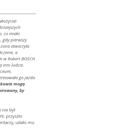
ałożyciel 
isiejszych 
o, co miało 
, gdy pierwszy 
 żona otworzyła 
czenie, a 
łem w Robert BOSCH 
 inni ludzie. 
iceum, 
teresowała go jazda 
atkowie mogą 
pirowany, by 
 nie był 
9, przyszło 
entarzy, udało mu 