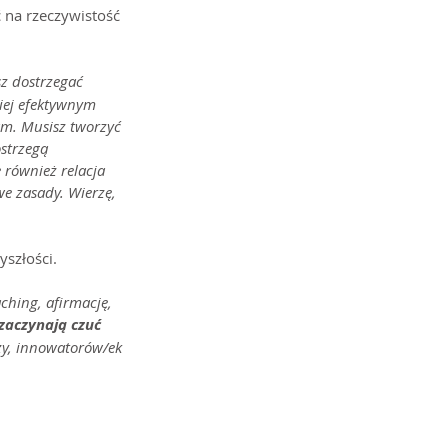
 na rzeczywistość 
z dostrzegać 
niej efektywnym 
am. Musisz tworzyć 
strzegą 
 również relacja 
e zasady. Wierzę, 
yszłości.
hing, afirmację, 
 zaczynają czuć 
zy, innowatorów/ek 