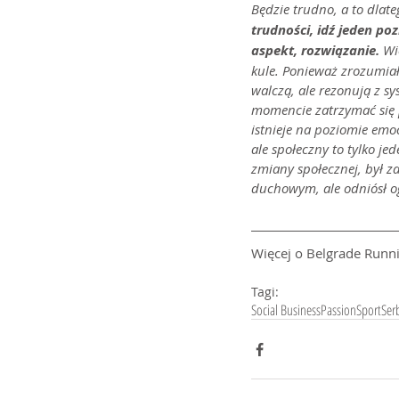
Będzie trudno, a to dlate
trudności, idź jeden poz
aspekt, rozwiązanie.
 Wi
kule. Ponieważ zrozumiał
walczą, ale rezonują z s
momencie zatrzymać się 
istnieje na poziomie em
ale społeczny to tylko j
zmiany społecznej, był za
duchowym, ale odniósł 
Więcej o Belgrade Runni
Tagi:
Social Business
Passion
Sport
Ser