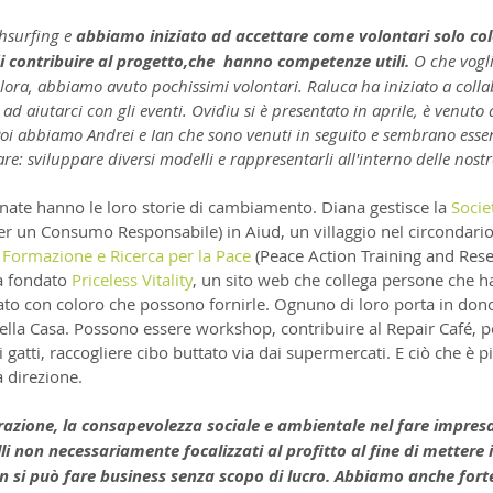
surfing e 
abbiamo iniziato ad accettare come volontari solo col
i contribuire al progetto,che  hanno competenze utili.
 O che vogl
 allora, abbiamo avuto pochissimi volontari. Raluca ha iniziato a coll
o ad aiutarci con gli eventi. Ovidiu si è presentato in aprile, è venut
Poi abbiamo Andrei e Ian che sono venuti in seguito e sembrano essere
re: sviluppare diversi modelli e rappresentarli all'interno delle nos
nate hanno le loro storie di cambiamento. Diana gestisce la 
Socie
per un Consumo Responsabile) in Aiud, un villaggio nel circondario
Formazione e Ricerca per la Pace
 (Peace Action Training and Resea
a fondato 
Priceless Vitality
, un sito web che collega persone che h
ato con coloro che possono fornirle. Ognuno di loro porta in dono
ella Casa. Possono essere workshop, contribuire al Repair Café, po
 gatti, raccogliere cibo buttato via dai supermercati. E ciò che è p
a direzione.
azione, la consapevolezza sociale e ambientale nel fare impresa
i non necessariamente focalizzati al profitto al fine di mettere 
n si può fare business senza scopo di lucro. Abbiamo anche fort