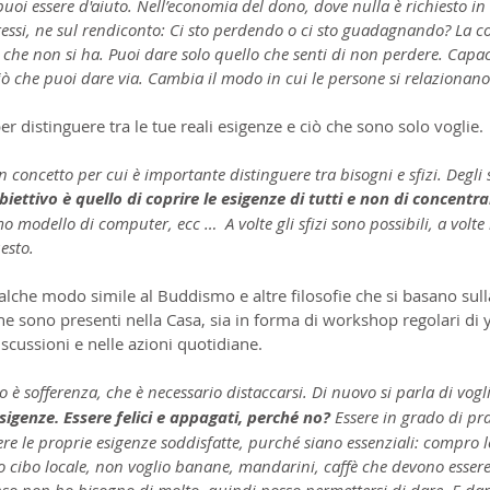
 puoi essere d'aiuto. Nell’economia del dono, dove nulla è richiesto in
stessi, ne sul rendiconto: Ci sto perdendo o ci sto guadagnando? La c
 che non si ha. Puoi dare solo quello che senti di non perdere. Capaci
iò che puoi dare via. Cambia il modo in cui le persone si relazionano 
per distinguere tra le tue reali esigenze e ciò che sono solo voglie.
 concetto per cui è importante distinguere tra bisogni e sfizi. Degli s
obiettivo è quello di coprire le esigenze di tutti e non di concentra
mo modello di computer, ecc …  A volte gli sfizi sono possibili, a volte 
esto.
alche modo simile al Buddismo e altre filosofie che si basano sul
 che sono presenti nella Casa, sia in forma di workshop regolari di 
scussioni e nelle azioni quotidiane.
 è sofferenza, che è necessario distaccarsi. Di nuovo si parla di vogli
sigenze. Essere felici e appagati, perché no?
 Essere in grado di pr
re le proprie esigenze soddisfatte, purché siano essenziali: compro l
cibo locale, non voglio banane, mandarini, caffè che devono essere 
nso non ho bisogno di molto, quindi posso permettersi di dare. E da