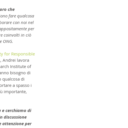
oro che 
iono fare qualcosa 
aborare con noi nel 
o appositamente per 
 coinvolti in ciò 
tre ONG.
ty for Responsible 
, Andrei lavora 
rch Institute of 
anno bisogno di 
 qualcosa di 
rtare a spasso i 
iù importante, 
 e cerchiamo di 
in discussione 
e attenzione per 