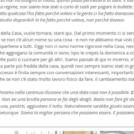
 a regime, non siamo mai stati a corto di soldi per pagare le bollette
atto qualcosa l’ho fatto perché volevo e la gente ci ha fatto donazion
studio disponibili lo ha fatto perché voleva, non perché doveva.
 della Casa, vuole tornare, stare qui. Dal primo momento ci si sen
 se non c’è alcun nome su una cosa - e non ne abbiamo mai visti n
ppartiene a tutti. Oggi non ci sono norme rigorose nella Casa, ne
che aggregano la comunità ci sono, tipo le crepes la domenica a cola
le pulci o cucinare per gli altri. Siamo passati di qui in inverno, i
 la parte più fredda della casa, quindi non sempre siamo stati in gr
uccesso è finita sempre con conversazioni interessanti, importanti
he se non c'è stato molto lavoro fisico da fare, il cambiamento s
. Viviamo nella continua illusione che una data cosa non è possibile. 
C
.
 Non sei una brutta persona se fai degli sbagli. Basta non fare gli ste
cusa, pentirti, aggiustare il tutto. Naturalmente sarebbe giusto osser
comunque. Siamo la miglior persona che possiamo essere. E possiamo e