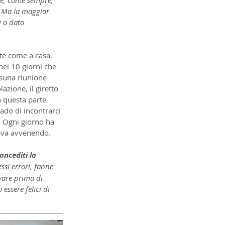
. Ma la maggior 
i o dato 
te come a casa. 
ei 10 giorni che 
ssuna riunione 
zione, il giretto 
n questa parte 
ado di incontrarci 
. Ogni giorno ha 
tava avvenendo.
oncediti la 
ssi errori, fanne 
vare prima di 
ssere felici di 