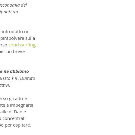
 l'economia del 
ipanti un 
 introdotto un 
pirapolvere sulla 
erso 
couchsurfing
, 
per un breve 
ine ne abbiamo 
esto è il risultato 
ttivi.
so gli altri è 
nte a impegnarsi 
alle di Dan e 
o concentrati 
o per ospitare. 