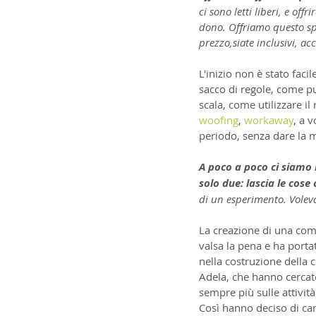
ci sono letti liberi, e off
dono. Offriamo questo spa
prezzo,siate inclusivi, ac
L'inizio non è stato fac
sacco di regole, come pu
scala, come utilizzare i
woofing
, 
workaway
, a 
periodo, senza dare la m
A poco a poco ci siamo 
solo due: lascia le cose
di un esperimento. Volevam
La creazione di una comun
valsa la pena e ha porta
nella costruzione della 
Adela, che hanno cercato
sempre più sulle attività 
Così hanno deciso di ca