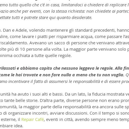
riremo tutto quello che c’é in casa, limitandoci a chiedere di replicare
zio anche per eventi, con la stessa richiesta: non chiedete ai partec
cettate tutti e potrete stare qui quanto desiderate.
ile. Dan e Adele, volendo mantenere gli standard precedenti, hanno
lire, come lavare i piatti per risparmiare acqua, come passare l’as
l riscaldamento. Avevano un sacco di persone che venivano attrav
volte più di 10 persone alla volta. La maggior parte venivano solo 
inima occhiata a tutte quelle regole.
rilassati e abbiamo capito che nessuno leggeva le regole. Alla f
 come le hai trovate e non fare nulla a meno che tu non voglia. 
Qu
o incentivare il fatto di assumersi le responsabilità e di essere proa
ità ha avuto i suoi alti e bassi. Da un lato, la fiducia mostrata ver
to tante belle storie. D'altra parte, diverse persone non erano pro
comunità, la maggior parte della responsabilità era ancora sulle sp
 di organizzare incontri, avviare discussioni. Con il tempo si son
esterne, il 
Repair Café
, eventi in città, avendo sempre meno temp
mbiare idea.