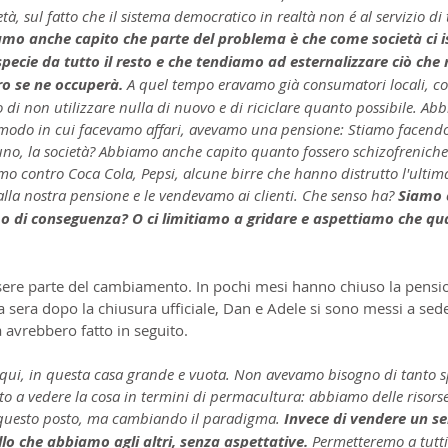
à, sul fatto che il sistema democratico in realtà non é al servizio di t
mo anche capito che parte del problema è che come società ci is
specie da tutto il resto e che tendiamo ad esternalizzare ciò che
ro se ne occuperà. 
A quel tempo eravamo già consumatori locali, 
 di non utilizzare nulla di nuovo e di riciclare quanto possibile. Abb
l modo in cui facevamo affari, avevamo una pensione: Stiamo facendo
uno, la società? Abbiamo anche capito quanto fossero schizofreniche
mo contro Coca Cola, Pepsi, alcune birre che hanno distrutto l'ultima
alla nostra pensione e le vendevamo ai clienti. Che senso ha? 
Siamo c
o di conseguenza? O ci limitiamo a gridare e aspettiamo che qu
sere parte del cambiamento. In pochi mesi hanno chiuso la pens
La sera dopo la chiusura ufficiale, Dan e Adele si sono messi a sed
 avrebbero fatto in seguito.
ui, in questa casa grande e vuota. Non avevamo bisogno di tanto s
to a vedere la cosa in termini di permacultura: abbiamo delle risors
questo posto, ma cambiando il paradigma. 
Invece di vendere un ser
lo che abbiamo agli altri, senza aspettative.
 Permetteremo a tutti