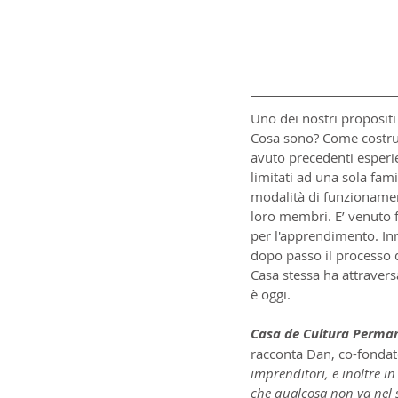
Uno dei nostri proposit
Cosa sono? Come costrui
avuto precedenti esperie
limitati ad una sola fam
modalità di funzionamen
loro membri. E’ venuto 
per l'apprendimento. Inn
dopo passo il processo d
Casa stessa ha attravers
è oggi.
Casa de Cultura Permane
racconta Dan, co-fonda
imprenditori, e inoltre in
che qualcosa non va nel s