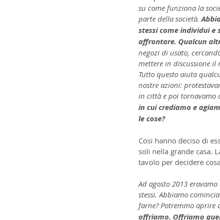
su come funziona la societ
parte della società. 
Abbia
stessi come individui e 
affrontare. Qualcun alt
negozi di usato, cercando
mettere in discussione i
Tutto questo aiuta qualc
nostre azioni: protestava
in città e poi tornavamo 
in cui crediamo e agiam
le cose?
Cosi hanno deciso di es
soli nella grande casa. 
tavolo per decidere cosa
Ad agosto 2013 eravamo q
stessi. Abbiamo comincia
farne? Potremmo aprire 
offriamo. Offriamo quel