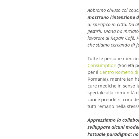
Abbiamo chiuso col couch
mostrano l’intenzione d
di specifico in città. Da
gestirli. Diana ha iniziat
lavorare al Repair Café. 
che stiamo cercando di fa
Tutte le persone menzio
Consumption
 (Società 
per il 
Centro Romeno di 
Romania), mentre Ian h
cure mediche in senso l
speciale alla comunità d
cani e prendersi cura dei
tutti remano nella stess
Apprezziamo la collabor
sviluppare alcuni modell
l'attuale paradigma: no