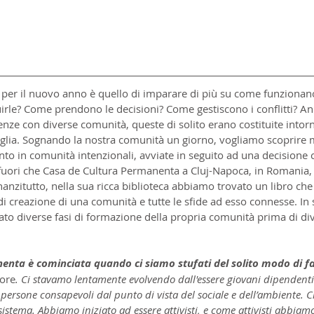
i per il nuovo anno è quello di imparare di più su come funzionan
rle? Come prendono le decisioni? Come gestiscono i conflitti? A
nze con diverse comunità, queste di solito erano costituite intor
iglia. Sognando la nostra comunità un giorno, vogliamo scoprire m
to in comunità intenzionali, avviate in seguito ad una decisione 
fuori che Casa de Cultura Permanenta a Cluj-Napoca, in Romania, 
anzitutto, nella sua ricca biblioteca abbiamo trovato un libro che
i creazione di una comunità e tutte le sfide ad esso connesse. In 
ato diverse fasi di formazione della propria comunità prima di di
nta è cominciata quando ci siamo stufati del solito modo di fa
tore
. Ci stavamo lentamente evolvendo dall'essere giovani dipendenti
 persone consapevoli dal punto di vista del sociale e dell’ambiente. C
istema. Abbiamo iniziato ad essere attivisti, e come attivisti abbiam