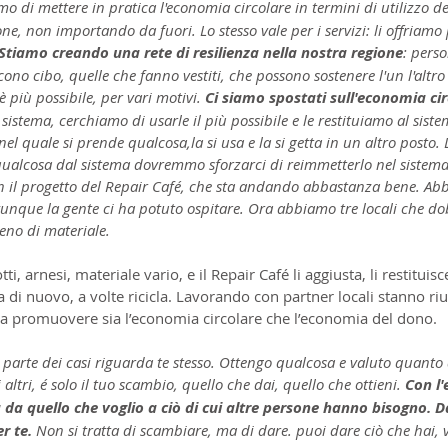
o di mettere in pratica l'economia circolare in termini di utilizzo del
ne, non importando da fuori. Lo stesso vale per i servizi: li offriamo
Stiamo creando una rete di resilienza nella nostra regione
: pers
ono cibo, quelle che fanno vestiti, che possono sostenere l'un l'altro
 più possibile, per vari motivi. 
Ci siamo spostati sull'economia cir
istema, cerchiamo di usarle il più possibile e le restituiamo al siste
l quale si prende qualcosa,la si usa e la si getta in un altro posto. 
qualcosa dal sistema dovremmo sforzarci di reimmetterlo nel sistema
 il progetto del Repair Café, che sta andando abbastanza bene. Abb
 ovunque la gente ci ha potuto ospitare. Ora abbiamo tre locali che d
eno di materiale.
ti, arnesi, materiale vario, e il Repair Café li aggiusta, li restituisce
a di nuovo, a volte ricicla. Lavorando con partner locali stanno ri
e a promuovere sia l’economia circolare che l’economia del dono.
parte dei casi riguarda te stesso. Ottengo qualcosa e valuto quanto 
ltri, é solo il tuo scambio, quello che dai, quello che ottieni.
 Con l
 da quello che voglio a ciò di cui altre persone hanno bisogno. D
r te.
 Non si tratta di scambiare, ma di dare. puoi dare ciò che hai, va