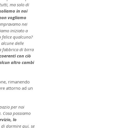
utti, ma solo di 
oliamo in noi 
 non vogliamo 
compravamo nei 
iamo iniziato a 
 felice qualcuno? 
 alcune delle 
 fabbrica di birra 
oerenti con ciò 
alcun altro cambi 
ione, rimanendo 
ere attorno ad un 
pazio per noi 
e. Cosa possiamo 
vizio, lo 
 di dormire qui, se 