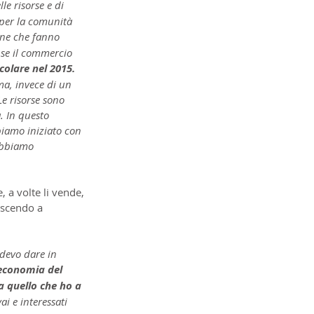
le risorse e di 
 per la comunità 
one che fanno 
 se il commercio 
colare nel 2015. 
ma, invece di un 
Le risorse sono 
. In questo 
iamo iniziato con 
obbiamo 
, a volte li vende, 
uscendo a 
devo dare in 
'economia del 
a quello che ho a 
i e interessati 