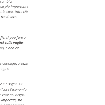
 cambio, 
osa più importante 
tà, cose, tutto ciò 
tra di loro.
fizi si può fare a 
rsi sulle voglie
: 
no, e non c’è 
la consapevolezza 
yoga o 
e e bisogni. 
Sii 
aticare l’economia 
e cose nei negozi 
importati, sto 
re, come sempre, 