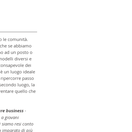
o le comunità. 
nche se abbiamo 
no ad un posto o 
odelli diversi e 
consapevole dei 
è un luogo ideale 
 ripercorre passo 
secondo luogo, la 
ventare quello che 
re business 
- 
 a giovani 
i siamo resi conto 
o imparato di più 