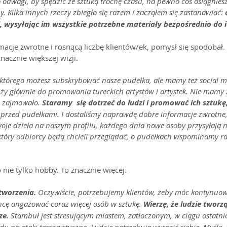
odwagi, by spędzić ze sztuką trochę czasu, na pewno coś osiągnies
y. Kilka innych rzeczy zbiegło się razem i zacząłem się zastanawiać: 
zi, wysyłając im wszystkie potrzebne materiały bezpośrednio do 
acje zwrotne i rosnącą liczbę klientów/ek, pomysł się spodobał.
znacznie większej wizji.
tórego możesz subskrybować nasze pudełka, ale mamy też social me
łuży głównie do promowania tureckich artystów i artystek. Nie mamy
 zajmowało. 
Staramy  się dotrzeć do ludzi i promować ich sztukę,
przed pudełkami. I dostaliśmy naprawdę dobre informacje zwrotne, 
woje dzieła na naszym profilu, każdego dnia nowe osoby przysyłają 
który odbiorcy będą chcieli przeglądać, o pudełkach wspominamy ra
o nie tylko hobby. To znacznie więcej.
tworzenia. 
Oczywiście, potrzebujemy klientów, żeby móc kontynuować
ę angażować coraz więcej osób w sztukę. 
Wierzę, że ludzie tworz
ze. 
Stambuł jest stresującym miastem, zatłoczonym, w ciągu ostatni