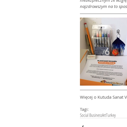
niebezpiecznym ze względu
najzdrowszym na to spo
Więcej o Kutuda Sanat V
Tagi:
Social Business
Art
Turkey