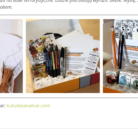
 na ataki terrorystyczne. Ludzie potrzebują wyrazić siebie. Myślę, ż
sobem.
ar: 
kutudasanatvar.com