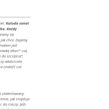
el. 
Kutuda sanat 
ka. Każdy 
aramy się 
 jak chce. Dajemy 
matem jest 
ewkę dłoni”: coś, 
do szczęścia”, 
y właściciela 
a znaleźć coś 
o utalentowany. 
mnie, jak znajduje 
 do rzeczy. Jeśli 