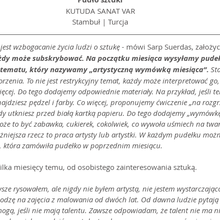
KUTUDA SANAT VAR
Stambuł | Turcja
est wzbogacanie życia ludzi o sztukę -
 mówi Sarp Suerdas, założyci
każdy może subskrybować. Na początku miesiąca wysyłamy pudeł
o tematu, który nazywamy „artystyczną wymówką miesiąca”.
 St
zenia. To nie jest restrykcyjny temat, każdy może interpretować go,
cej. Do tego dodajemy odpowiednie materiały. Na przykład, jeśli te
jdziesz pędzel i farby. Co więcej, proponujemy ćwiczenie „na rozgrz
dy utkniesz przed białą kartką papieru. Do tego dodajemy „wymówkę 
że to być zabawka, cukierek, cokolwiek, co wywoła uśmiech na twarz
ażniejsza rzecz to praca artysty lub artystki. W każdym pudełku możn
, która zamówiła pudełko w poprzednim miesiącu.
kilka miesięcy temu, od osobistego zainteresowania sztuką.
sze rysowałem, ale nigdy nie byłem artystą, nie jestem wystarczając
hodzę na zajęcia z malowania od dwóch lat. Od dawna ludzie pytają 
 mogą, jeśli nie mają talentu. Zawsze odpowiadam, że talent nie ma nic