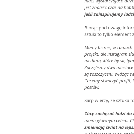
masz wystarczająco dużo 
jest znaleźć czas na hobb
jeśli zainspirujemy lud
Biorąc pod uwagę inform
sztuki to tylko element 
Mamy biznes, w ramach k
projekt, ale instagram s
medium, które by się tym
Zaczęliśmy dwa miesiące 
są zaszczyceni, widząc s
Chcemy stworzyć profil, 
postów.
Sarp wierzy, że sztuka t
Chcę zachęcać ludzi do 
moim głównym celem. Chc
zmieniają świat na leps