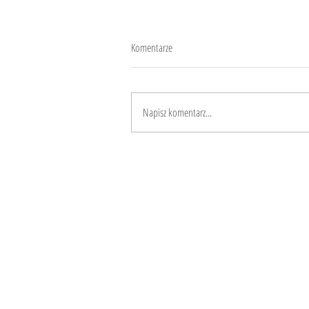
Komentarze
Dźwięk śmieci
Napisz komentarz...