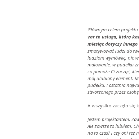
Głównym celem projektu j
var to usługa, którą 
miesiąc dotyczy inneg
zmotywować ludzi do twor
ludziom wymówkę, nic wię
malowanie, w pudełku zna
co pomoże Ci zacząć, kie
mój ulubiony element. Mo
pudełka. I ostatnia najw
stworzonego przez osobę
A wszystko zaczęło się 
Jestem projektantem. Zaw
Ale zawsze to lubiłem. C
na to czas? I czy oni też