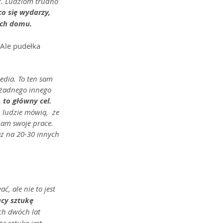
z. Ludziom trudno 
co się wydarzy, 
ich domu.
 Ale pudełka 
dia. To ten sam 
 żadnego innego 
 to główny cel. 
ludzie mówią,  że 
nam swoje prace. 
z na 20-30 innych 
, ale nie to jest 
ący sztukę 
ch dwóch lat 