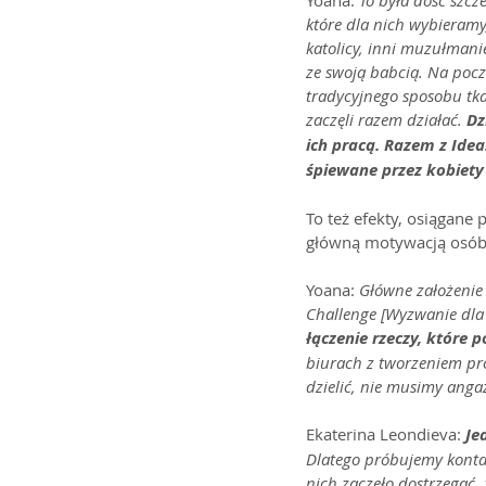
Yoana:
 To była dość szcze
które dla nich wybieramy,
katolicy, inni muzułmani
ze swoją babcią. Na począ
tradycyjnego sposobu tkan
zaczęli razem działać. 
Dz
ich pracą. Razem z Ide
śpiewane przez kobiety z
To też efekty, osiągane 
główną motywacją osób 
Yoana: 
Główne założenie 
Challenge [Wyzwanie dla
łączenie rzeczy, które 
biurach z tworzeniem pro
dzielić, nie musimy anga
Ekaterina Leondieva: 
Je
Dlatego próbujemy kontak
nich zaczęło dostrzegać, ż