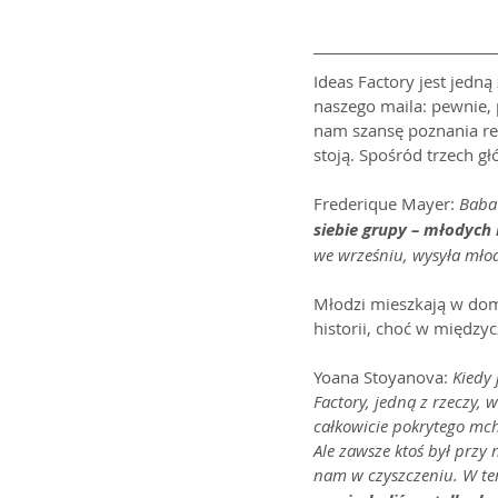
Ideas Factory jest jedną
naszego maila: pewnie, p
nam szansę poznania rea
stoją. Spośród trzech g
Frederique Mayer: 
Baba 
siebie grupy – młodych l
we wrześniu, wysyła młod
Młodzi mieszkają w doma
historii, choć w międzyc
Yoana Stoyanova: 
Kiedy
Factory, jedną z rzeczy,
całkowicie pokrytego mch
Ale zawsze ktoś był przy 
nam w czyszczeniu. W te