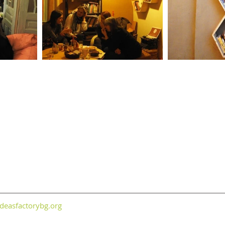
ideasfactorybg.org