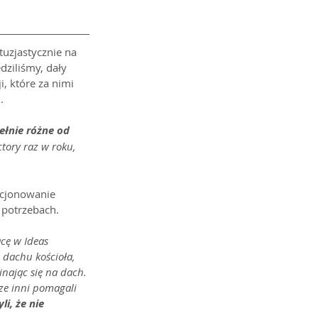
tuzjastycznie na 
dziliśmy, dały 
, które za nimi 
.
ełnie różne od 
ctory raz w roku, 
kcjonowanie 
h potrzebach.
cę w Ideas 
 dachu kościoła, 
nając się na dach. 
cze inni pomagali 
i, że nie 