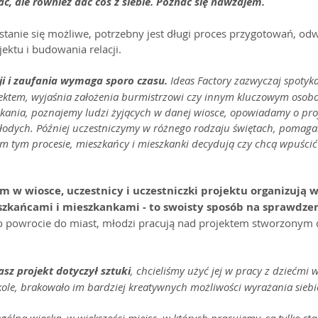
ać, ale również dać coś z siebie. Poznać się nawzajem.
tanie się możliwe, potrzebny jest długi proces przygotowań, odw
ektu i budowania relacji.
i i zaufania wymaga sporo czasu. 
Ideas Factory zazwyczaj spotyka 
jektem, wyjaśnia założenia burmistrzowi czy innym kluczowym osob
kania, poznajemy ludzi żyjących w danej wiosce, opowiadamy o proj
młodych. Później uczestniczymy w różnego rodzaju świętach, pomaga
m tym procesie, mieszkańcy i mieszkanki decydują czy chcą wpuści
 w wiosce, uczestnicy i uczestniczki projektu organizują 
zkańcami i mieszkankami - to swoisty sposób na sprawdzeni
o powrocie do miast, młodzi pracują nad projektem stworzonym d
asz projekt dotyczył sztuki
, chcieliśmy użyć jej w pracy z dziećmi w
zkole, brakowało im bardziej kreatywnych możliwości wyrażania siebi