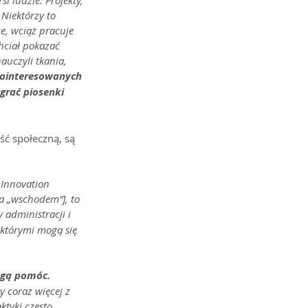
i ludzie. Projekty, 
Niektórzy to 
e, wciąż pracuje 
hciał pokazać 
auczyli tkania, 
zainteresowanych 
grać piosenki 
ść społeczną, są 
 Innovation 
a „wschodem”], to 
 administracji i 
którymi mogą się 
mogą pomóc.
 coraz więcej z 
ktyki często 