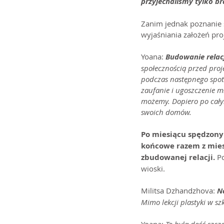
przyjechaliśmy tylko br
Zanim jednak poznanie s
wyjaśniania założeń proj
Yoana: 
Budowanie relacj
społecznością przed pro
podczas następnego spot
zaufanie i ugoszczenie 
możemy. Dopiero po cały
swoich domów.
Po miesiącu spędzonym
końcowe razem z mies
zbudowanej relacji.
 P
wioski.
Militsa Dzhandzhova: 
N
Mimo lekcji plastyki w s