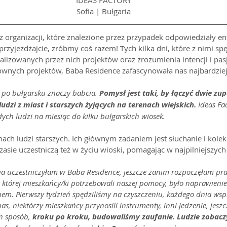
IDEAS FACTORY
Sofia | Bułgaria
 z organizacji, które znalezione przez przypadek odpowiedziały en
rzyjeżdżajcie, zróbmy coś razem! Tych kilka dni, które z nimi spę
lizowanych przez nich projektów oraz zrozumienia intencji i pasji
łównych projektów, Baba Residence zafascynowała nas najbardziej
po bułgarsku znaczy babcia. 
Pomysł jest taki, by łączyć dwie zup
udzi z miast i starszych żyjących na terenach wiejskich. 
Ideas Fa
ych ludzi na miesiąc do kilku bułgarskich wiosek.
ch ludzi starszych. Ich głównym zadaniem jest słuchanie i kole
zasie uczestniczą też w życiu wioski, pomagając w najpilniejszyc
 ja uczestniczyłam w Baba Residence, jeszcze zanim rozpoczęłam pra
 w której mieszkańcy/ki potrzebowali naszej pomocy, było naprawienie
em. Pierwszy tydzień spędziliśmy na czyszczeniu, każdego dnia wspi
nas, niektórzy mieszkańcy przynosili instrumenty, inni jedzenie, jesz
n sposób, 
kroku po kroku, budowaliśmy zaufanie. Ludzie zobaczyl