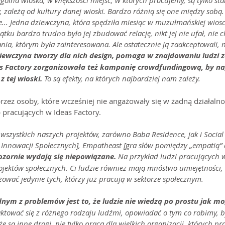
gólna wioska, w większości miejsc, w których pracujemy, są tylko stars
 zależą od kultury danej wioski. Bardzo różnią się one między sobą. 
e... Jedna dziewczyna, która spędziła miesiąc w muzułmańskiej wiosc
tku bardzo trudno było jej zbudować relację, nikt jej nie ufał, nie c
ia, którym była zainteresowana. Ale ostatecznie ją zaakceptowali, n
iewczyna tworzy dla nich design, pomaga w znajdowaniu ludzi 
as Factory zorganizowała też kampanię crowdfundingową, by na
 tej wioski. 
To są efekty, na których najbardziej nam zależy.
przez osoby, które wcześniej nie angażowały się w żadną działalno
pracujących w Ideas Factory.
wszystkich naszych projektów, zarówno Baba Residence, jak i Social
 Innowacji Społecznych], Empatheast [gra słów pomiędzy „empatią” 
pozornie wydają się niepowiązane.
 Na przykład ludzi pracujących w
jektów społecznych. Ci ludzie również mają mnóstwo umiejętności, 
żować jedynie tych, którzy już pracują w sektorze społecznym.
dnym z problemów jest to, że ludzie nie wiedzą po prostu jak 
tować się z różnego rodzaju ludźmi, opowiadać o tym co robimy, by
e są inne drogi, nie tylko praca dla wielkich organizacji, których pra