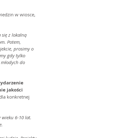
iedzin w wiosce, 
się z lokalną 
om. Potem, 
ekcie, prosimy o 
my gdy tylko 
ć młodych do 
wydarzenie 
e jakości 
la konkretnej 
 wieku 6-10 lat. 
e.