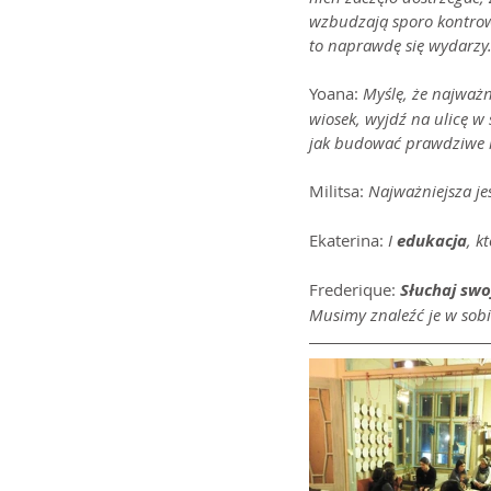
wzbudzają sporo kontrowe
to naprawdę się wydarzy
Yoana: 
Myślę, że najważni
wiosek, wyjdź na ulicę w 
jak budować prawdziwe r
Militsa: 
Najważniejsza jes
Ekaterina: 
I 
edukacja
, k
Frederique: 
Słuchaj swo
Musimy znaleźć je w sobi