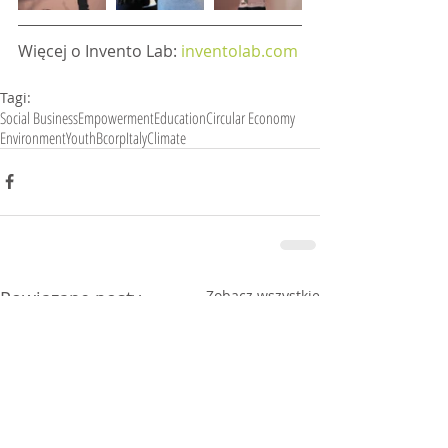
Więcej o Invento Lab: 
inventolab.com
Tagi:
Social Business
Empowerment
Education
Circular Economy
Environment
Youth
Bcorp
Italy
Climate
Powiązane posty
Zobacz wszystkie