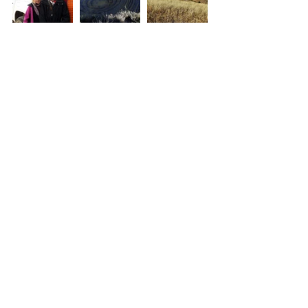
Więcej o Amazonas Explorer: 
amazonas-explorer.com
Tagi:
Social Business
Tourism
Environment
Peru
Bcorp