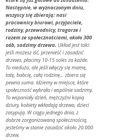
które są już gotowe do zasadzenia. 
Następnie, w wyznaczonym dniu, 
wszyscy się zbierają: nasi 
pracownicy biurowi, przyjaciele, 
rodziny, przewodnicy, tragarze i 
razem ze społecznościami, około 300 
oób, sadzimy drzewa. 
Układ jest taki: 
jeśli możesz iść, przenieść i zasadzić 
drzewo, płacimy 10-15 soles za każde. 
To niedużo, ale jeśli włączy się mamę, 
tatę, babcię, całą rodzinę... zbiera się 
pewna suma. Idziemy w miejsce, które 
społeczność wybrała i wspólnie sadzimy. 
To wspaniały dzień, mężczyźni kopią 
dziury, kobiety wkładają drzewa, dzieci 
zasypują. W ciągu jednego dnia, z 
dobrze zorganizowaną społecznością, 
jesteśmy w stanie zasadzić około 20.000 
drzew.