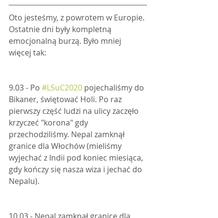
Oto jesteśmy, z powrotem w Europie. 
Ostatnie dni były kompletną 
emocjonalną burzą. Było mniej 
więcej tak:
9.03 - Po 
#LSuC2020
 pojechaliśmy do 
Bikaner, świętować Holi. Po raz 
pierwszy część ludzi na ulicy zaczęło 
krzyczeć "korona" gdy 
przechodziliśmy. Nepal zamknął 
granice dla Włochów (mieliśmy 
wyjechać z Indii pod koniec miesiąca, 
gdy kończy się nasza wiza i jechać do 
Nepalu).
10.03 - Nepal zamknął granice dla 