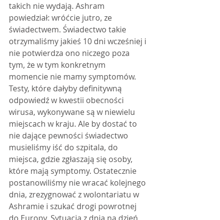
takich nie wydają. Ashram 
powiedział: wróćcie jutro, ze 
świadectwem. Świadectwo takie 
otrzymaliśmy jakieś 10 dni wcześniej i 
nie potwierdza ono niczego poza 
tym, że w tym konkretnym 
momencie nie mamy symptomów. 
Testy, które dałyby definitywną 
odpowiedź w kwestii obecności 
wirusa, wykonywane są w niewielu 
miejscach w kraju. Ale by dostać to 
nie dające pewności świadectwo 
musieliśmy iść do szpitala, do 
miejsca, gdzie zgłaszają się osoby, 
które mają symptomy. Ostatecznie 
postanowiliśmy nie wracać kolejnego 
dnia, zrezygnować z wolontariatu w 
Ashramie i szukać drogi powrotnej 
do Europy. Sytuacja z dnia na dzień 