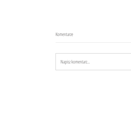
Komentarze
Napisz komentarz...
10 rzeczy, na które warto zwrócić
uwagę przed wybraniem projektu w
Workaway