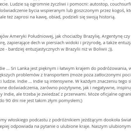
cie. Ludzie są ogromnie życzliwi i pomocni: autostop, couchsurfi
oświadczenie bycia wspieranym lub goszczonym przez kogoś, kto 
ale też zaprosi na kawę, obiad, podzieli się swoją historią.
ów Ameryki Południowej, jak chociażby Brazylię, Argentynę czy 
ę, zapierające dech w piersiach widoki i przyrodę, a także entuzj
 - bardziej entuzjastycznych w Brazylii niż w Boliwii ;)).
ndie ... Sri Lanka jest pięknym i łatwym krajem do podróżowania, 
ększych problemów z transportem (może poza zatłoczonymi poci
i ludzie. Indie ... Indie są intensywne. W każdym znaczeniu tego 
wne doświadczenia, zarówno pozytywne, jak i negatywne, inspiruj
Indie, ale trzeba je zwiedzać z przerwami. Może oficjalne ograni
o 90 dni nie jest takim złym pomysłem;)
iśmy włoskiego podcastu z podróżnikiem jeżdżącym dookoła świat
lepiej odpowiada na pytanie o ulubione kraje. Naszym ulubionym kr