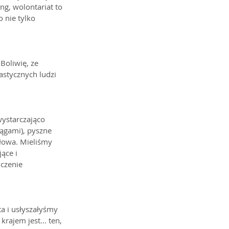
ng, wolontariat to 
nie tylko 
Boliwię, ze 
astycznych ludzi 
wystarczająco 
ągami), pyszne 
słowa. Mieliśmy 
ące i 
czenie 
a i usłyszałyśmy 
ajem jest... ten, 