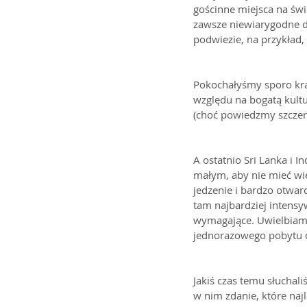
gościnne miejsca na świe
zawsze niewiarygodne d
podwiezie, na przykład, 
Pokochałyśmy sporo kraj
względu na bogatą kultur
(choć powiedzmy szczerze
A ostatnio Sri Lanka i I
małym, aby nie mieć wi
jedzenie i bardzo otwarc
tam najbardziej intensy
wymagające. Uwielbiamy 
jednorazowego pobytu d
Jakiś czas temu słuchal
w nim zdanie, które naj