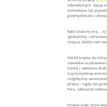
odwiedzonych. Nasza od
komentarzu lub prywatn
przemyśleniami i doświ
Nasz ulubiony kraj ... t
spotkaliśmy i od konkr
miejsca, daleko nam wi
Wśród krajów, do który
niewielkie oczekiwania j
trochę z założenia. Bra
kraj kompletnej wolnośc
moglibyśmy zamieszkać. 
atrakcji i nigdy nie spra
Peru, całkowicie nietkn
Kolejne kraje, które oka