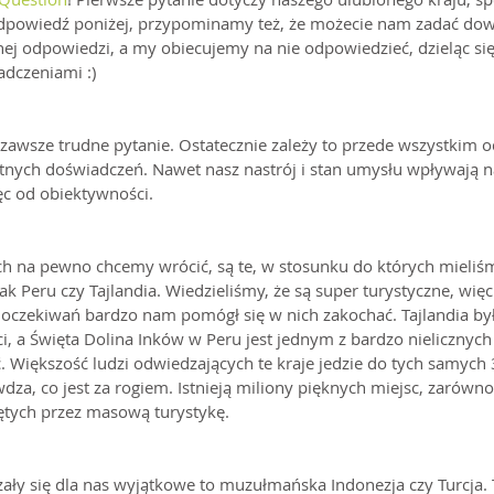
powiedź poniżej, przypominamy też, że możecie nam zadać dowo
ej odpowiedzi, a my obiecujemy na nie odpowiedzieć, dzieląc si
adczeniami :)
o zawsze trudne pytanie. Ostatecznie zależy to przede wszystkim od
etnych doświadczeń. Nawet nasz nastrój i stan umysłu wpływają 
ęc od obiektywności.
ch na pewno chcemy wrócić, są te, w stosunku do których mieliś
ak Peru czy Tajlandia. Wiedzieliśmy, że są super turystyczne, więc 
k oczekiwań bardzo nam pomógł się w nich zakochać. Tajlandia był
i, a Święta Dolina Inków w Peru jest jednym z bardzo nielicznych
Większość ludzi odwiedzających te kraje jedzie do tych samych 
wdza, co jest za rogiem. Istnieją miliony pięknych miejsc, zarówno w
iętych przez masową turystykę.
zały się dla nas wyjątkowe to muzułmańska Indonezja czy Turcja. 