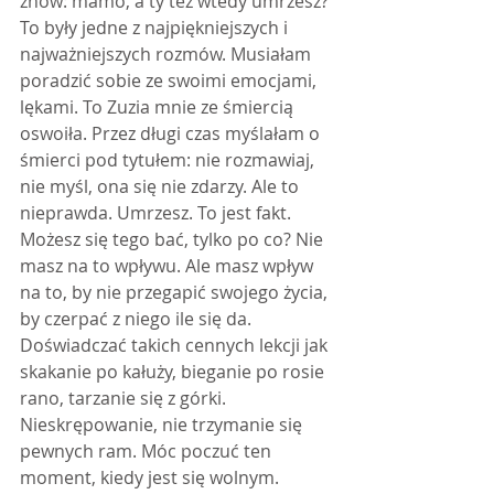
znów: mamo, a ty też wtedy umrzesz? 
To były jedne z najpiękniejszych i 
najważniejszych rozmów. Musiałam 
poradzić sobie ze swoimi emocjami, 
lękami. To Zuzia mnie ze śmiercią 
oswoiła. Przez długi czas myślałam o 
śmierci pod tytułem: nie rozmawiaj, 
nie myśl, ona się nie zdarzy. Ale to 
nieprawda. Umrzesz. To jest fakt. 
Możesz się tego bać, tylko po co? Nie 
masz na to wpływu. Ale masz wpływ 
na to, by nie przegapić swojego życia, 
by czerpać z niego ile się da. 
Doświadczać takich cennych lekcji jak 
skakanie po kałuży, bieganie po rosie 
rano, tarzanie się z górki. 
Nieskrępowanie, nie trzymanie się 
pewnych ram. Móc poczuć ten 
moment, kiedy jest się wolnym. 