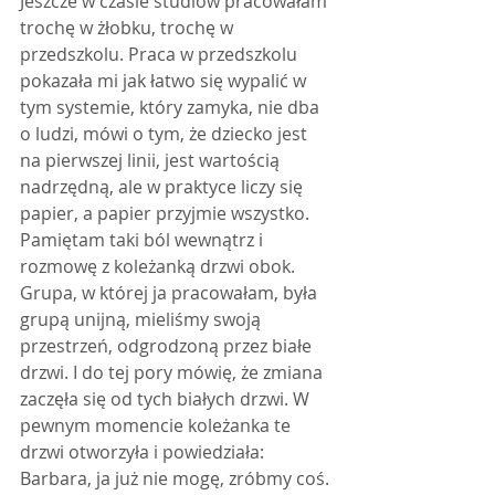
Jeszcze w czasie studiów pracowałam 
trochę w żłobku, trochę w 
przedszkolu. Praca w przedszkolu 
pokazała mi jak łatwo się wypalić w 
tym systemie, który zamyka, nie dba 
o ludzi, mówi o tym, że dziecko jest 
na pierwszej linii, jest wartością 
nadrzędną, ale w praktyce liczy się 
papier, a papier przyjmie wszystko. 
Pamiętam taki ból wewnątrz i 
rozmowę z koleżanką drzwi obok. 
Grupa, w której ja pracowałam, była 
grupą unijną, mieliśmy swoją 
przestrzeń, odgrodzoną przez białe 
drzwi. I do tej pory mówię, że zmiana 
zaczęła się od tych białych drzwi. W 
pewnym momencie koleżanka te 
drzwi otworzyła i powiedziała: 
Barbara, ja już nie mogę, zróbmy coś.