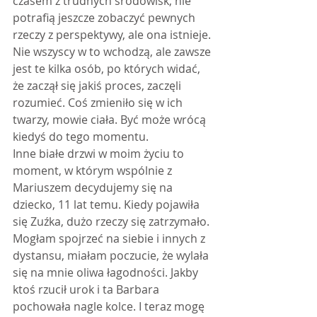
czasem z trudnych środowisk, nie 
potrafią jeszcze zobaczyć pewnych 
rzeczy z perspektywy, ale ona istnieje. 
Nie wszyscy w to wchodzą, ale zawsze 
jest te kilka osób, po których widać, 
że zaczął się jakiś proces, zaczęli 
rozumieć. Coś zmieniło się w ich 
twarzy, mowie ciała. Być może wrócą 
kiedyś do tego momentu.
Inne białe drzwi w moim życiu to 
moment, w którym wspólnie z 
Mariuszem decydujemy się na 
dziecko, 11 lat temu. Kiedy pojawiła 
się Zuźka, dużo rzeczy się zatrzymało. 
Mogłam spojrzeć na siebie i innych z 
dystansu, miałam poczucie, że wylała 
się na mnie oliwa łagodności. Jakby 
ktoś rzucił urok i ta Barbara 
pochowała nagle kolce. I teraz mogę 