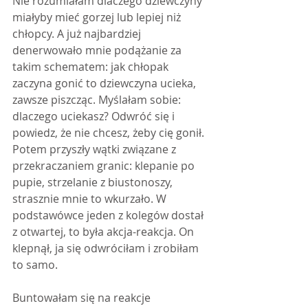
Nie rozumiałam dlaczego dziewczyny 
miałyby mieć gorzej lub lepiej niż 
chłopcy. A już najbardziej 
denerwowało mnie podążanie za 
takim schematem: jak chłopak 
zaczyna gonić to dziewczyna ucieka, 
zawsze piszcząc. Myślałam sobie: 
dlaczego uciekasz? Odwróć się i 
powiedz, że nie chcesz, żeby cię gonił. 
Potem przyszły wątki związane z 
przekraczaniem granic: klepanie po 
pupie, strzelanie z biustonoszy, 
strasznie mnie to wkurzało. W 
podstawówce jeden z kolegów dostał 
z otwartej, to była akcja-reakcja. On 
klepnął, ja się odwróciłam i zrobiłam 
to samo.
Buntowałam się na reakcje 