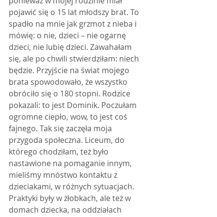
ponieważ w mojej rodzinie miał 
pojawić się o 15 lat młodszy brat. To 
spadło na mnie jak grzmot z nieba i 
mówię: o nie, dzieci – nie ogarnę 
dzieci, nie lubię dzieci. Zawahałam 
się, ale po chwili stwierdziłam: niech 
będzie. Przyjście na świat mojego 
brata spowodowało, że wszystko 
obróciło się o 180 stopni. Rodzice 
pokazali: to jest Dominik. Poczułam 
ogromne ciepło, wow, to jest coś 
fajnego. Tak się zaczęła moja 
przygoda społeczna. Liceum, do 
którego chodziłam, też było 
nastawione na pomaganie innym, 
mieliśmy mnóstwo kontaktu z 
dzieciakami, w różnych sytuacjach. 
Praktyki były w żłobkach, ale też w 
domach dziecka, na oddziałach 