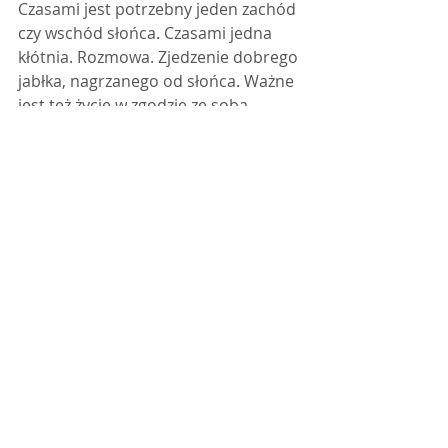
Czasami jest potrzebny jeden zachód 
czy wschód słońca. Czasami jedna 
kłótnia. Rozmowa. Zjedzenie dobrego 
jabłka, nagrzanego od słońca. Ważne 
jest też życie w zgodzie ze sobą 
każdego dnia. Budzić się, spojrzeć na 
męża, córkę, posiedzieć w kuchni z 
siostrą, bratem, mamą, szwagrem, 
mężem w cieple jakie daje piec. 
Poczuć, że to jest super, tego właśnie 
chciałam. Myślę, że nie bez znaczenia 
jest z kim jesteśmy w życiu. Mam 
poczucie, że udaje nam się tworzyć 
fajną rodzinę, w której jest miejsce 
na złość, smutek, szczęście. Jest 
miejsce na to skakanie po kałużach. I 
wychodzenie o 22.00 na balkon, jeśli 
córka widzi taką potrzebę, bo 
gwiazdy ładnie świecą. Choć 