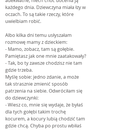
adekwatne, niech choć docenia ją 
każdego dnia. Dziewczyna miała łzy w 
oczach. To są takie rzeczy, które 
uwielbiam robić.
Albo kilka dni temu usłyszałam 
rozmowę mamy z dzieckiem:
- Mamo, zobacz, tam są gołębie. 
Pamiętasz jak one mnie zaatakowały?
- Tak, bo ty zawsze chodzisz nie tam 
gdzie trzeba.
Myślę sobie: jedno zdanie, a może 
tak strasznie zmienić sposób 
patrzenia na siebie. Odwróciłam się 
do dziewczynki:
- Wiesz co, mnie się wydaje, że byłaś 
dla tych gołębi takim trochę 
kocurem, a kocury lubią chodzić tam 
gdzie chcą. Chyba po prostu wbiłaś 