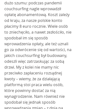
dużo szumu: podczas pandemii 
couchsurfing nagle wprowadził 
opłatę abonamentową. Koszt zależy 
od kraju, za nasze polskie konto 
płacimy 8 euro rocznie. Wiele osób 
to zniechęciło, a nawet zezłościło, nie 
spodobał im się sposób 
wprowadzenia opłaty, ale też uznali 
go za odwrócenie się od wartości, na 
jakich couchsurfing był budowany, 
odeszli więc zatrzaskując za sobą 
drzwi. My z kolei nie mamy nic 
przeciwko zapłaceniu rozsądnej 
kwoty – wiemy, że za działającą 
platformą stoi praca wielu osób, 
które powinny dostać za nią 
wynagrodzenie. Nam również nie 
spodobał się jednak sposób 
wprowadzania zmian – z dnia na 