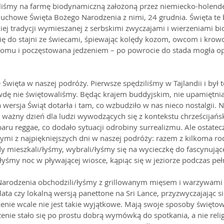
filiśmy na farmę biodynamiczną założoną przez niemiecko-holende
uchowe Święta Bożego Narodzenia z nimi, 24 grudnia. Święta te 
kiej tradycji wymieszanej z serbskimi zwyczajami i wierzeniami 
się do stajni ze świecami, śpiewając kolędy kozom, owcom i krow
domu i poczęstowana jedzeniem – po powrocie do stada mogła o
Święta w naszej podróży. Pierwsze spędziliśmy w Tajlandii i był t
awdę nie świętowaliśmy. Będąc krajem buddyjskim, nie upamiętnia
 wersja Świąt dotarła i tam, co wzbudziło w nas nieco nostalgii. 
 ważny dzień dla ludzi wywodzących się z kontekstu chrześcijańsk
aru reggae, co dodało sytuacji odrobiny surrealizmu. Ale ostatecz
nymi z najpiękniejszych dni w naszej podróży: razem z kilkoma ro
dy mieszkali/łyśmy, wybrali/łyśmy się na wycieczkę do fascynując
łyśmy noc w pływającej wiosce, kąpiąc się w jeziorze podczas pełn
Narodzenia obchodzili/łyśmy z grillowanym mięsem i warzywami
lata czy lokalną wersją panettone na Sri Lance, przyzwyczajając si
nie wcale nie jest takie wyjątkowe. Mają swoje sposoby świętowan
enie stało się po prostu dobrą wymówką do spotkania, a nie reli