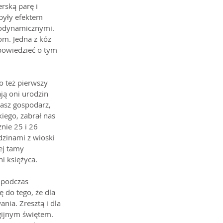
rską parę i 
były efektem 
biodynamicznymi. 
om. Jedna z kóz 
powiedzieć o tym 
o też pierwszy 
ją oni urodzin 
Nasz gospodarz, 
iego, zabrał nas 
nie 25 i 26 
dzinami z wioski 
ej tamy 
i księżyca.
 podczas 
ę do tego, że dla 
ia. Zresztą i dla 
gijnym świętem. 