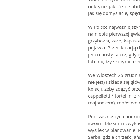
odkrycie, jak różnie obc
jak się domyślacie, spęd
W Polsce najważniejszym
na niebie pierwszej gwia
grzybowa, karp, kapusta 
pojawia. Przed kolacją d
jeden pusty talerz, gdyb
lub między słonymi a s
We Włoszech 25 grudnia 
nie jest) i składa się 
kolacji, żeby zdążyć pr
cappelletti / tortellin
majonezem), mnóstwo do
Podczas naszych podróż
swoimi bliskimi i zwykle
wysiłek w planowanie. 
Serbii, gdzie chrześcij