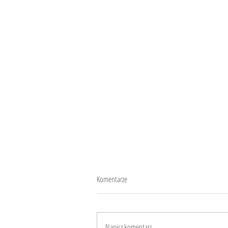
Komentarze
Różnice kulturowe
Napisz komentarz...