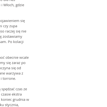
 i Włoch, gdzie 
pojawieniem się 
mi czy zupa 
o raczej się nie 
zaj zostawiamy 
sam. Po kolacji 
hoć obecnie wcale 
my się zaraz po 
oczyna się od 
wane warzywa z 
i torrone.
spędzać czas ze 
czasie ekstra 
 koniec grudnia w 
u stycznia, 