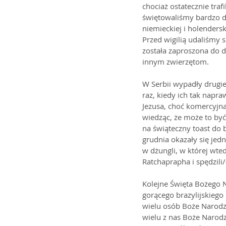
chociaż ostatecznie tra
świętowaliśmy bardzo d
niemieckiej i holenders
Przed wigilią udaliśmy 
została zaproszona do 
innym zwierzętom.
W Serbii wypadły drugie 
raz, kiedy ich tak napr
Jezusa, choć komercyjna
wiedząc, że może to być
na świąteczny toast do b
grudnia okazały się jed
w dżungli, w której wte
Ratchaprapha i spędzili/
Kolejne Święta Bożego 
gorącego brazylijskiego 
wielu osób Boże Narodze
wielu z nas Boże Narodz