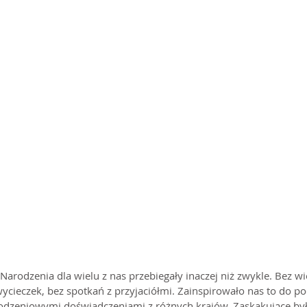
Narodzenia dla wielu z nas przebiegały inaczej niż zwykle. Bez wi
wycieczek, bez spotkań z przyjaciółmi. Zainspirowało nas to do pod
zeniowymi doświadczeniami z różnych krajów. Zaskakujące było