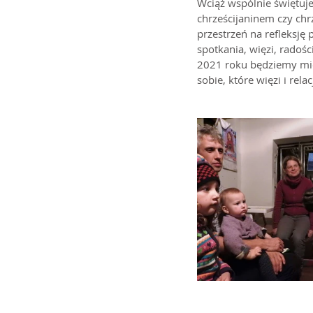
Wciąż wspólnie świętuje
chrześcijaninem czy chr
przestrzeń na refleksję
spotkania, więzi, radośc
2021 roku będziemy mie
sobie, które więzi i rela