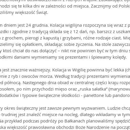
hodzi się te kilka dni w zależności od miejsca. Zacznijmy od Polski
ziliśmy większość Świąt.
 dniem jest 24 grudnia. Kolacja wigilijna rozpoczyna się wraz z 
zdki i zgodnie z tradycją składa się z 12 dań, np. barszcz z uszka
z grochem, pierogi z kapustą i grzybami, różne rodzaje ciast. Mięs
zielimy się opłatkiem, składając sobie życzenia. Na stole zazwyc
y ktoś chciał do nas dołączyć – nikt nie powinien być w tym dniu 
łodkimi daniami wymieniamy się prezentami i śpiewamy kolędy.
jest znacznie ważniejszy. Kolacja w Wigilię powinna być lekka (c
głównie z ryb i owoców morza. Według tradycji prezentami wymienia
zed północą. Następnego dnia obiad w centralnej części kraju rozp
i z rosołem, po nim przychodzi mięso oraz „ruska sałatka” (maryno
datków i typowe świąteczne słodkości - panettone lub pandoro 
y okres świąteczny jest zawsze pewnym wyzwaniem. Ludzie chcą 
 trudniej jest znaleźć miejsce na nocleg, dlatego wkładamy w tym 
Na przykład podczas podróży po Bałkanach planowaliśmy spędzić
ańska większość prawosławna obchodzi Boże Narodzenie na początk