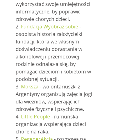
wykorzystać swoje umiejętności 
informatyczne, by poprawić 
zdrowie chorych dzieci.	
2. 
Fundacja Wyobraź sobie
 - 
osobista historia założycielki 
fundacji, która we własnym 
doświadczeniu dorastania w 
alkoholowej i przemocowej 
rodzinie odnalazła siłę, by 
pomagać dzieciom i kobietom w 
podobnej sytuacji.
3. 
Moksza
 - wolontariuszki z 
Argentyny organizują zajęcia jogi 
dla więźniów, wspierając ich 
zdrowie fizyczne i psychiczne.
4. 
Little People
 - rumuńska 
organizacja wspierająca dzieci 
chore na raka.
5. 
RegenerAkcja
 - rozmowa na 