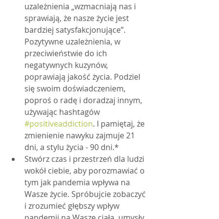
uzależnienia „wzmacniają nas i 
sprawiają, że nasze życie jest 
bardziej satysfakcjonujące”. 	
Pozytywne uzależnienia, w 
przeciwieństwie do ich 
negatywnych kuzynów, 
poprawiają jakość życia. Podziel 
się swoim doświadczeniem, 
poproś o radę i doradzaj innym, 
używając hashtagów 
#positiveaddiction
. I pamiętaj, że 
zmienienie nawyku zajmuje 21 
dni, a stylu życia - 90 dni.*
Stwórz czas i przestrzeń dla ludzi 
wokół ciebie, aby porozmawiać o 
tym jak pandemia wpływa na 
Wasze życie. Spróbujcie zobaczyć 
i zrozumieć głębszy wpływ 
pandemii na Wasze ciała, umysły, 