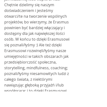
Chętnie dzielimy się naszym 
doświadczeniem i jesteśmy 
otwarci/te na tworzenie wspólnych 
projektów, bo wierzymy, że Erasmus 
powinien być bardziej włączający i 
dostępny dla jak największej ilości 
osób. W końcu to dzięki Erasmusowi 
się poznali/łyśmy :) Ale też dzięki 
Erasmusowi rozwinęli/łyśmy nasze 
umiejętności w takich obszarach jak 
przedsiębiorczość społeczna, 
storytelling, mindfulness, coaching; 
poznali/łyśmy niesamowitych ludzi z 
całego świata, z niektórymi 
nawiązując głęboką przyjaźń i/lub 
współpracę; i to dzięki Erasmusowi 
jesteśmy w stanie zaoferować nasze 
umiejętności i wiedzę innym, tworząc 