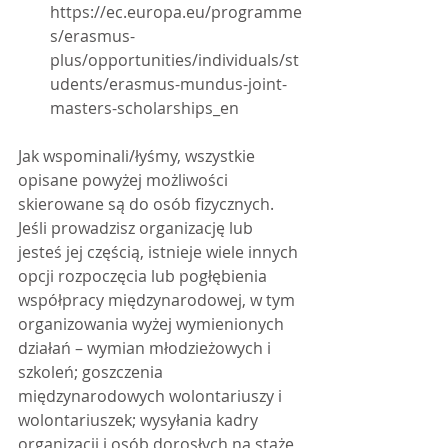
https://ec.europa.eu/programme
s/erasmus-
plus/opportunities/individuals/st
udents/erasmus-mundus-joint-
masters-scholarships_en
Jak wspominali/łyśmy, wszystkie 
opisane powyżej możliwości 
skierowane są do osób fizycznych. 
Jeśli prowadzisz organizację lub 
jesteś jej częścią, istnieje wiele innych 
opcji rozpoczęcia lub pogłębienia 
współpracy międzynarodowej, w tym 
organizowania wyżej wymienionych 
działań – wymian młodzieżowych i 
szkoleń; goszczenia 
międzynarodowych wolontariuszy i 
wolontariuszek; wysyłania kadry 
organizacji i osób dorosłych na staże, 