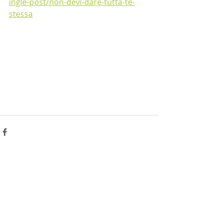
ingle-post/non-devi-dare-tutta-te-
stessa
Powiązane posty
Zobacz wszystkie