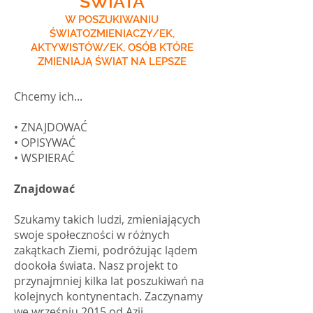
ŚWIATA
W POSZUKIWANIU
ŚWIATOZMIENIACZY/EK,
AKTYWISTÓW/EK, OSÓB KTÓRE
ZMIENIAJĄ ŚWIAT NA LEPSZE
Chcemy ich...
• ZNAJDOWAĆ
• OPISYWAĆ
• WSPIERAĆ
Znajdować
Szukamy takich ludzi, zmieniających
swoje społeczności w różnych
zakątkach Ziemi, podróżując lądem
dookoła świata. Nasz projekt to
przynajmniej kilka lat poszukiwań na
kolejnych kontynentach. Zaczynamy
we wrześniu 2015 od Azji