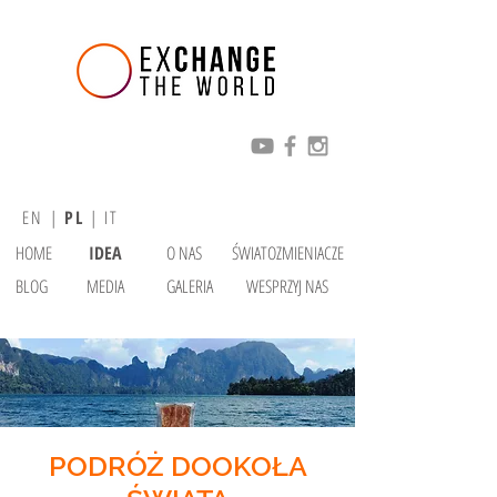
EN
|
PL
|
IT
HOME
IDEA
O NAS
ŚWIATOZMIENIACZE
BLOG
MEDIA
GALERIA
WESPRZYJ NAS
PODRÓŻ DOOKOŁA