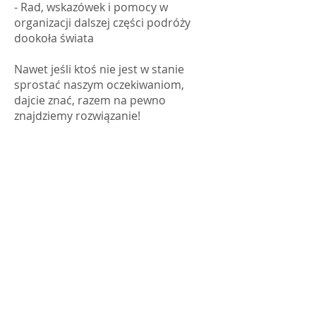
- Rad, wskazówek i pomocy w
organizacji dalszej części podróży
dookoła świata
Nawet jeśli ktoś nie jest w stanie
sprostać naszym oczekiwaniom,
dajcie znać, razem na pewno
znajdziemy rozwiązanie!
We are Anna and Andrea, a Polish-Italian
couple traveling around the world. We are
looking for changemakers,
in order to