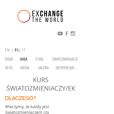
EN
|
PL
|
IT
HOME
IDEA
O NAS
ŚWIATOZMIENIACZE
BLOG
MEDIA
GALERIA
WESPRZYJ NAS
KURS
ŚWIATOZMIENIACZY/EK
DLACZEGO?
Wierzymy, że każdy jest
światozmieniaczem czy