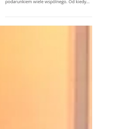
Gift
Na imię ma Gift. Prezent. Podarunek. To co
robi dla społeczności w Tajlandii też ma z
podarunkiem wiele wspólnego. Od kiedy...