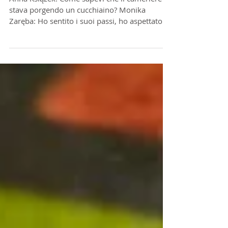
Non mi sono mai sentita disabile
Anna Książek: Come sapevi che il cameriere ti
stava porgendo un cucchiaino? Monika
Zaręba: Ho sentito i suoi passi, ho aspettato
un...