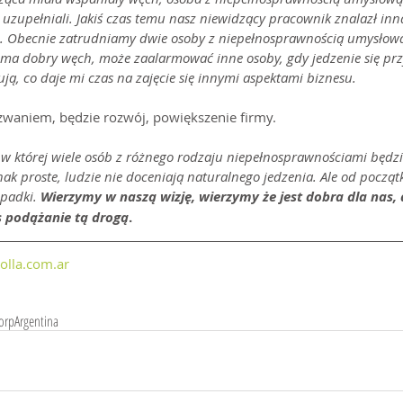
ę uzupełniali. Jakiś czas temu nasz niewidzący pracownik znalazł inną
 Obecnie zatrudniamy dwie osoby z niepełnosprawnością umysłową. 
 ma dobry węch, może zaalarmować inne osoby, gdy jedzenie się pr
ją, co daje mi czas na zajęcie się innymi aspektami biznesu.
zwaniem, będzie rozwój, powiększenie firmy.
 w której wiele osób z różnego rodzaju niepełnosprawnościami będz
nak proste, ludzie nie doceniają naturalnego jedzenia. Ale od początk
padki. 
Wierzymy w naszą wizję, wierzymy że jest dobra dla nas, dl
s podążanie tą drogą
.
olla.com.ar
orp
Argentina