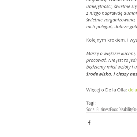
umiejętności, świetnie si
z niego naprawdę dumni.
świetnie zorganizowana,
nich polegać, dobrze gotu
Kolejnym krokiem, i wy
Marzę o większej kuchni,
pracować. Nie jest to jed
będziemy mieli wzloty i u
środowiska. I cieszy na
Więcej o De la Olla: 
dela
Tagi:
Social Business
Food
Disability
Bc