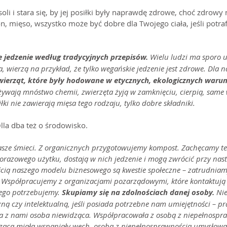
li i stara się, by jej posiłki były naprawdę zdrowe, choć zdrowy
, mięso, wszystko może być dobre dla Twojego ciała, jeśli potra
e jedzenie według tradycyjnych przepisów. 
Wielu ludzi ma sporo 
, wierzą na przykład, że tylko wegańskie jedzenie jest zdrowe. Dla n
ierząt, które były hodowane w etycznych, ekologicznych warun
ywają mnóstwo chemii, zwierzęta żyją w zamknięciu, cierpią, same 
łki nie zawierają mięsa tego rodzaju, tylko dobre składniki.
lla dba też o środowisko.
asze śmieci. Z organicznych przygotowujemy kompost. Zachęcamy te
razowego użytku, dostają w nich jedzenie i mogą zwrócić przy nas
ścią naszego modelu biznesowego są kwestie społeczne – zatrudniam
 Współpracujemy z organizacjami pozarządowymi, które kontaktują s
ego potrzebujemy.
 Skupiamy się na zdolnościach danej osoby. 
Ni
ną czy intelektualną, jeśli posiada potrzebne nam umiejętności – p
ła z nami osoba niewidząca. Współpracowała z osobą z niepełnospr
ąca miała wspaniały węch, osoba z niepełnosprawnością umysłową 