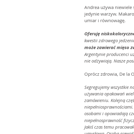
Andrea używa niewiele so
jedynie warzyw. Makaron
umiar i równowagę.
Oferuję niskokaloryczn
kwestii zdrowego jedzenia
może zawierać mięso zw
Argentynie producenci uż
nie odżywiają. Nasze posi
Oprócz zdrowia, De la O
Segregujemy wszystkie n
używania opakowań wielo
zamówieniu. Kolejną czę
niepełniosprawnościami.
osobami i opowiadają cz
niepełnosprawność fizycz
Jakiś czas temu pracowa
umysłową. Osoba niewidz