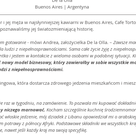
De la Olla
Buenos Aires | Argentyna
 i jej męża w najsłynniejszej kawiarni w Buenos Aires, Cafe Torton
 poznawaliśmy jej światozmieniającą historię.
am gotowanie
 - mówi Andrea, założycielka De la Olla. – 
Zawsze mar
la ludzi z niepełnosprawnościami. Sama całe życie żyję z niepełnosp
ntka i jestem w kontakcie z wieloma osobami w podobnej sytuacji. Ki
nowy model biznesowy, który zawierałby w sobie wszystkie mo
udzi z niepełnosprawnościami.
teringowa, która dostarcza zdrowego jedzenia mieszkańcom i mie
ie raz w tygodniu, na zamówienie. To pozwala mi kupować dokładnie t
my niczego marnować.
 Kocham szczególnie kuchnię środziemnomors
ć włoskie jedzenie, mój dziadek z Libanu opowiedział mi o arabskie
m potrawy z północy Afryki. Podstawowe składniki we wszystkich kr
 nawet jeśli każdy kraj ma swoją specyfikę.