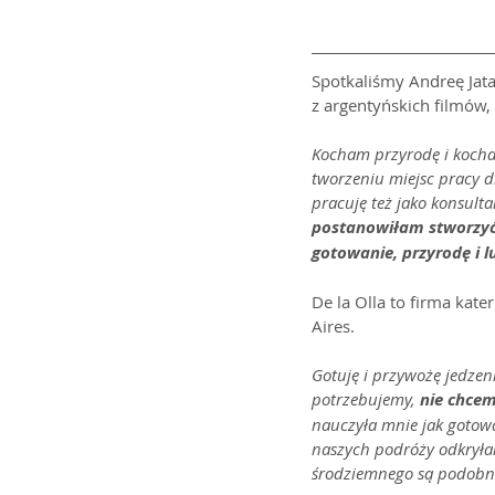
Spotkaliśmy Andreę Jatar
z argentyńskich filmów,
Kocham przyrodę i koch
tworzeniu miejsc pracy d
pracuję też jako konsulta
postanowiłam stworzyć 
gotowanie, przyrodę i l
De la Olla to firma ka
Aires.
Gotuję i przywożę jedzen
potrzebujemy,
 nie chce
nauczyła mnie jak gotowa
naszych podróży odkryła
środziemnego są podobne,