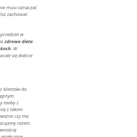
 nie musi oznaczać 
fisz zachować 
uprzedzeń w 
as 
zdrowa dieta 
kach. 
W 
wcale się dobrze 
ż klientów do 
tępnym 
y osoby z 
ię z takimi 
eważne czy ma 
racujemy razem. 
awnością 
miała inne 