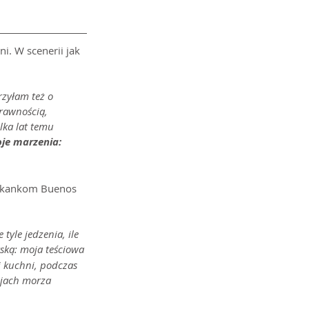
i. W scenerii jak 
zyłam też o 
rawnością, 
lka lat temu 
je marzenia: 
szkankom Buenos 
yle jedzenia, ile 
ką: moja teściowa 
j kuchni, podczas 
ajach morza 