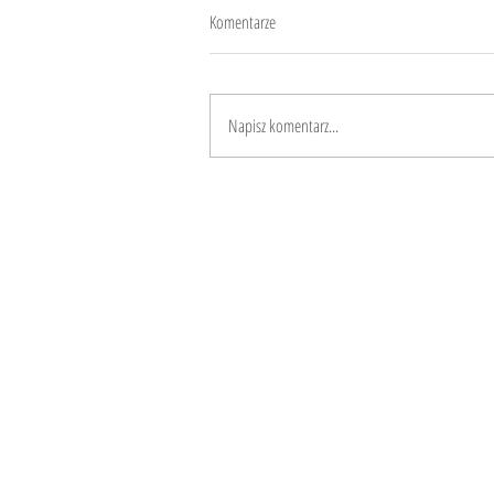
Komentarze
Napisz komentarz...
Zrównoważony styl życie strawny dla
wszystkich