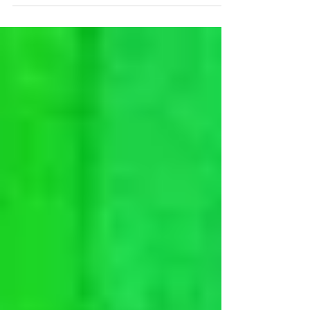
Per diversi motivi abbiamo deciso di
affrontare il viaggio separatamente per un
paio di settimane. Abbiamo scelto l’Indonesia.
Grazie a...