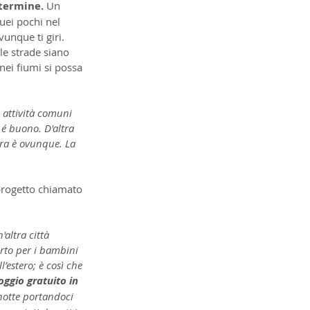
 termine.
 Un 
uei pochi nel 
nque ti giri. 
le strade siano 
nei fiumi si possa 
 attività comuni 
 é buono. D'altra 
tura è ovunque. La 
 progetto chiamato 
altra città 
rto per i bambini 
’estero; è così che 
ggio gratuito in 
notte portandoci 