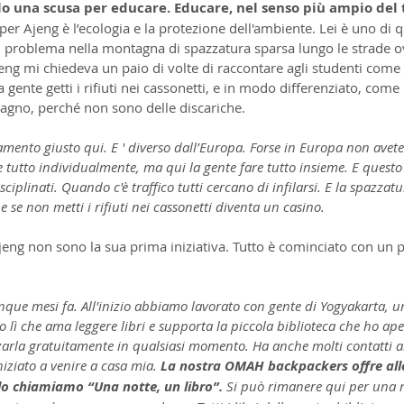
solo una scusa per educare. Educare, nel senso più ampio del
r Ajeng è l’ecologia e la protezione dell'ambiente. Lei è uno di q
 problema nella montagna di spazzatura sparsa lungo le strade ovu
eng mi chiedeva un paio di volte di raccontare agli studenti come 
 gente getti i rifiuti nei cassonetti, e in modo differenziato, come 
bagno, perché non sono delle discariche.
amento giusto qui. E ' diverso dall’Europa. Forse in Europa non avete
e tutto individualmente, ma qui la gente fare tutto insieme. E questo
sciplinati. Quando c'è traffico tutti cercano di infilarsi. E la spazza
 se non metti i rifiuti nei cassonetti diventa un casino.
i Ajeng non sono la sua prima iniziativa. Tutto è cominciato con un
nque mesi fa. All'inizio abbiamo lavorato con gente di Yogyakarta, un'
lì che ama leggere libri e supporta la piccola biblioteca che ho ape
zzarla gratuitamente in qualsiasi momento. Ha anche molti contatti all
iniziato a venire a casa mia.
 La nostra OMAH backpackers offre allo
 lo chiamiamo “Una notte, un libro”.
 Si può rimanere qui per una 