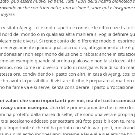
zzato, può essere nuovo, va bene. Tutti i libri della nostra biblioteca s
ovando anche con "Una notte, una lezione ", stare qui e insegnare 
 inglese.
 visitato Ajeng. Lei è molto aperta e conosce le differenze tra orie
al nord del mondo o in qualsiasi altra maniera si voglia definire qu
etamente diversi. Si rende conto del differente modo di esprimer
ano energicamente quando qualcosa non va, atteggiamento che è pe
indonesiani non esprimono delusione o rabbia; anche in situazion
 come ad esempio quando si ordina qualcosa e non la si riceve. A
tempo, così come un diverso modo di mangiare. Noi di solito mang
tessa ora, condividendo il pasto con altri. In casa di Ajeng, cosi c
ho avuto la possibilità di visitare, il cibo è preparato al mattino 
no ha fame va e si serve, senza considerare il pasto un'occasione 
ei valori che sono importanti per noi, ma del tutto sconosciu
privacy come esempio. 
Una delle prime domande che ricevo di so
eng mi ha protetto dalla marea di selfie, che sono una vera e propria
ti si accalcano addosso per scattare più foto possibili con te, r
più importante è che mi ha portata con sé in vari posti, mostrand
a in un villaggio indonesiano. Insieme a lei e alle sue amiche ho