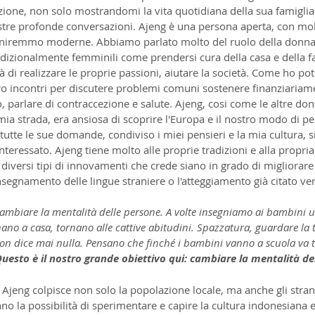
ione, non solo mostrandomi la vita quotidiana della sua famiglia e
stre profonde conversazioni. Ajeng è una persona aperta, con mol
finiremmo moderne. Abbiamo parlato molto del ruolo della donna 
dizionalmente femminili come prendersi cura della casa e della fam
rtà di realizzare le proprie passioni, aiutare la società. Come ho po
loro incontri per discutere problemi comuni sostenere finanziariamen
o, parlare di contraccezione e salute. Ajeng, cosi come le altre 
mia strada, era ansiosa di scoprire l'Europa e il nostro modo di p
utte le sue domande, condiviso i miei pensieri e la mia cultura, s
nteressato. Ajeng tiene molto alle proprie tradizioni e alla propria
diversi tipi di innovamenti che crede siano in grado di migliorare
egnamento delle lingue straniere o l'atteggiamento già citato vers
i cambiare la mentalità delle persone. A volte insegniamo ai bambini
no a casa, tornano alle cattive abitudini. Spazzatura, guardare la te
non dice mai nulla. Pensano che finché i bambini vanno a scuola va 
uesto è il nostro grande obiettivo qui: cambiare la mentalità de
, Ajeng colpisce non solo la popolazione locale, ma anche gli strani
nno la possibilità di sperimentare e capire la cultura indonesiana e