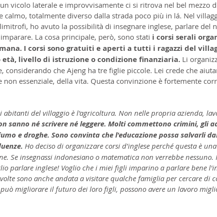
 un vicolo laterale e improvvisamente ci si ritrova nel bel mezzo di
e calmo, totalmente diverso dalla strada poco più in lá. Nel villag
 limitrofi, ho avuto la possibilità di insegnare inglese, parlare del 
 imparare. La cosa principale, però, sono stati
 i corsi serali orga
mana. I corsi sono gratuiti e aperti a tutti i ragazzi del villag
età, livello di istruzione o condizione finanziaria. 
Li organiz
 considerando che Ajeng ha tre figlie piccole. Lei crede che aiutar
 non essenziale, della vita. Questa convinzione è fortemente corre
li abitanti del villaggio è l'agricoltura. Non nelle propria azienda, la
non sanno né scrivere né leggere. Molti commettono crimini, gli 
fumo e droghe. Sono convinta che l'educazione possa salvarli dal
fluenze.
 Ho deciso di organizzare corsi d’inglese perché questa è un
ione. Se insegnassi indonesiano o matematica non verrebbe nessuno.
glio parlare inglese! Voglio che i miei figli imparino a parlare bene l'i
A volte sono anche andata a visitare qualche famiglia per cercare di c
può migliorare il futuro dei loro figli, possono avere un lavoro migli