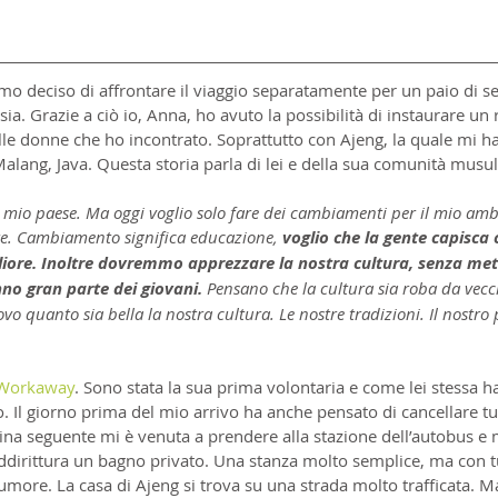
mo deciso di affrontare il viaggio separatamente per un paio di s
ia. Grazie a ciò io, Anna, ho avuto la possibilità di instaurare un
le donne che ho incontrato. Soprattutto con Ajeng, la quale mi ha
alang, Java. Questa storia parla di lei e della sua comunità mus
 mio paese. Ma oggi voglio solo fare dei cambiamenti per il mio ambi
ere. Cambiamento significa educazione,
 voglio che la gente capisca c
iore. Inoltre dovremmo apprezzare la nostra cultura, senza mett
no gran parte dei giovani.
 Pensano che la cultura sia roba da vecch
o quanto sia bella la nostra cultura. Le nostre tradizioni. Il nostro 
Workaway
. Sono stata la sua prima volontaria e come lei stessa
. Il giorno prima del mio arrivo ha anche pensato di cancellare tut
tina seguente mi è venuta a prendere alla stazione dell’autobus e 
dirittura un bagno privato. Una stanza molto semplice, ma con tut
rumore. La casa di Ajeng si trova su una strada molto trafficata. Ma