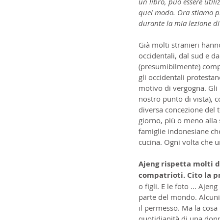
un libro, può essere utili
quel modo. Ora stiamo pr
durante la mia lezione di
Già molti stranieri hanno
occidentali, dal sud e d
(presumibilmente) compl
gli occidentali protest
motivo di vergogna. Gli 
nostro punto di vista),
diversa concezione del 
giorno, più o meno alla s
famiglie indonesiane che 
cucina. Ogni volta che u
Ajeng rispetta molti d
compatrioti. Cito la 
o figli. E le foto ... Aj
parte del mondo. Alcuni 
il permesso. Ma la cosa 
quotidianità di una donn