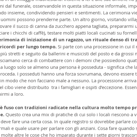
ni dal funerale, osservandole in questa situazione informale, imp
ndo insieme, condividendo pensieri e sentimenti. La cerimonia vi
 uomini possono prenderne parte. Un altro giorno, visitando villag
provare il succo di canna da zucchero appena tagliata, prepararmi u
iare i chicchi di caffè), testare molti piatti locali cucinati su fornell
rimonia di iniziazione di un ragazzo, un rituale denso di tr
 ricordi per lungo tempo. 
Si parte con una processione in cui il 
più stretti e seguito da ballerini e musicisti del posto e da grossi
o sciamano cerca di combattere con i demoni che possiedono quat
ha luogo solo se almeno una persona è posseduta - significa che la
e proceda. I posseduti hanno una forza sovrumana, devono essere t
 in modo che non facciano male a nessuno. La processione arriva a
l cibo viene distribuito  tra i famigliari e ospiti d’eccezione. Essen
irmi a loro.
i è fuso con tradizioni radicate nella cultura molto tempo 
e.
 Questo crea una mix di pratiche di cui solo i locali riescono a 
 deve fare una certa cosa. In quale registro si dovrebbe parlare co
mali e quale usare per parlare con gli anziani. Cosa fare quando si
molte altre le cose che ho imparato durante i sette giorni trascor