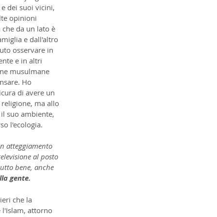
 dei suoi vicini, 
te opinioni 
che da un lato è 
iglia e dall'altro 
tuto osservare in 
te e in altri 
donne musulmane 
ensare. Ho 
icura di avere un 
 religione, ma allo 
 il suo ambiente, 
o l'ecologia.
 un atteggiamento 
levisione al posto 
tutto bene, anche 
lla gente.
eri che la 
 l'Islam, attorno 