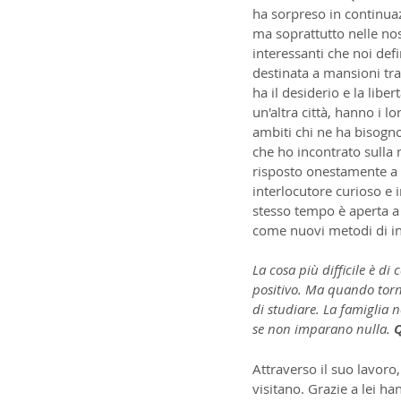
ha sorpreso in continuaz
ma soprattutto nelle no
interessanti che noi de
destinata a mansioni tra
ha il desiderio e la libe
un'altra città, hanno i 
ambiti chi ne ha bisogn
che ho incontrato sulla 
risposto onestamente a t
interlocutore curioso e i
stesso tempo è aperta a 
come nuovi metodi di ins
La cosa più difficile è d
positivo. Ma quando torna
di studiare. La famiglia 
se non imparano nulla. 
Q
Attraverso il suo lavoro
visitano. Grazie a lei ha