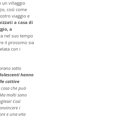
 un villaggio 
gio, così come 
nostro viaggio e 
nizzati a casa di 
gio, a 
za nel suo tempo 
e il prossimo sia 
lata con i 
vorano sotto 
adolescenti hanno 
le cattive 
a cosa che può 
 Ma molti sono 
nglese! Così 
onvincere i 
ore e una vita 