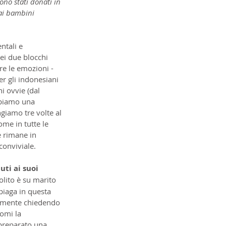
ono stati donati in 
ai bambini 
ntali e 
ei due blocchi 
e le emozioni - 
r gli indonesiani 
i ovvie (dal 
bbiamo una 
iamo tre volte al 
ome in tutte le 
e rimane in 
conviviale.
ti ai suoi 
lito è su marito 
 piaga in questa 
aramente chiedendo 
omi la 
 preparato una 