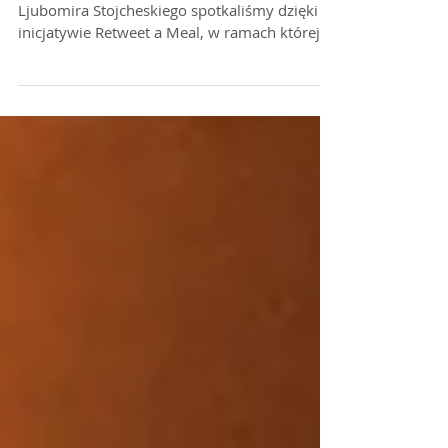
34% dobra
34% dobra FR3SH4S Macedonia| Skopje
Ljubomira Stojcheskiego spotkaliśmy dzięki
inicjatywie Retweet a Meal, w ramach której
wolontariusze...