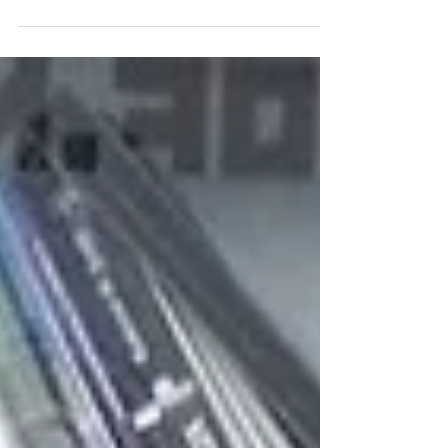
34% of Good
34% of Good FR3SH4S Macedonia| Skopje We
met Ljubomir Stojcheski through the Retweet
a Meal initiative, within which volunteers
from...