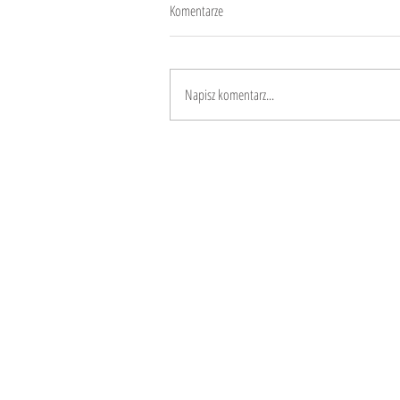
Komentarze
Piadina (płaski chleb)
Napisz komentarz...