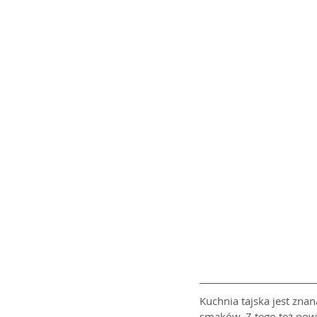
Kuchnia tajska jest znan
smaków. Z tego też powo