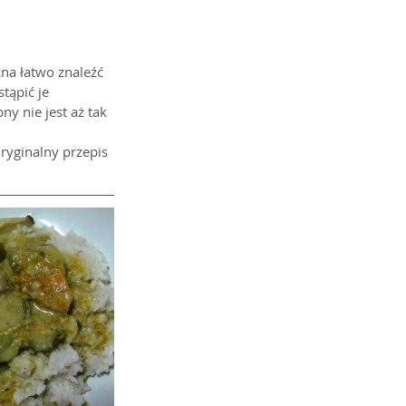
a łatwo znaleźć 
tąpić je 
y nie jest aż tak 
Oryginalny przepis 