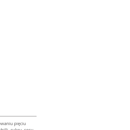
owaniu pięciu 
lli, cukru, sosu 