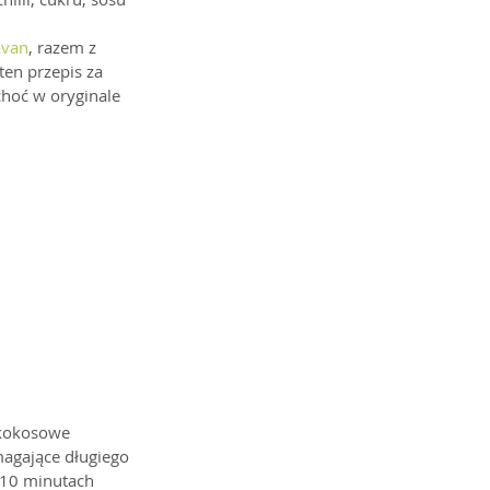
avan
, razem z 
ten przepis za 
choć w oryginale 
 kokosowe 
agające długiego 
 10 minutach 