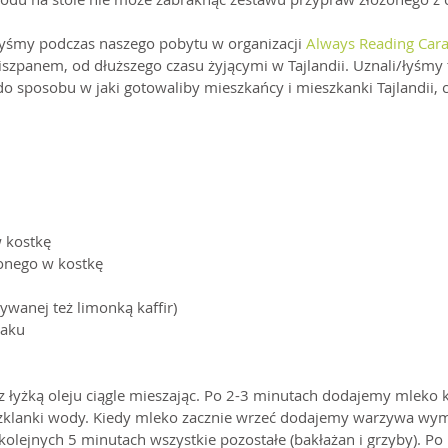
łyśmy podczas naszego pobytu w organizacji 
Always Reading Car
Hiszpanem, od dłuższego czasu żyjącymi w Tajlandii. Uznali/łyśmy 
do sposobu w jaki gotowaliby mieszkańcy i mieszkanki Tajlandii, 
w kostkę
onego w kostkę
zywanej też limonką kaffir)
maku
z łyżką oleju ciągle mieszając. Po 2-3 minutach dodajemy mleko
klanki wody. Kiedy mleko zacznie wrzeć dodajemy warzywa wym
 kolejnych 5 minutach wszystkie pozostałe (bakłażan i grzyby). Po