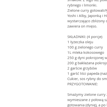
rybnego i limonki.
Zielone curry gotowali/
Yoshi i Alby, Japonką i 
wystarczająco zbliżony 
zawiera on mięso.
SKŁADNIKI: (4 porcje)
1 łyżeczka oleju
100 g zielonego curry
1L mleka kokosowego
250 g dyni pokrojonej 
200 g bakłażana pokroj
2 garście grzybów
1 garść liści papeda (na
Cukier, sos rybny do s
PRZYGOTOWANIE:
Smażymy zielone curry 
wymieszane z połową sz
gotowania (dynię), a po