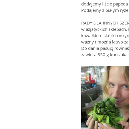
dodajemy liście papeda 
Podajemy z białym ryż
RADY DLA INNYCH SZERO
w azjatyckich sklepach. 
kawałkiem skórki cytryn
ważny i można łatwo zas
Do dania pasują również 
zawiera 350 g kurczaka