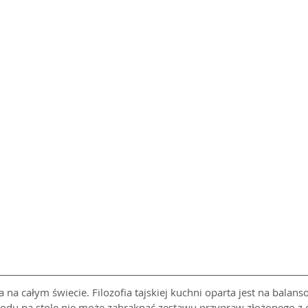
a na całym świecie. Filozofia tajskiej kuchni oparta jest na balans
du na stole nie może zabraknąć zestawu przypraw złożonego z chi