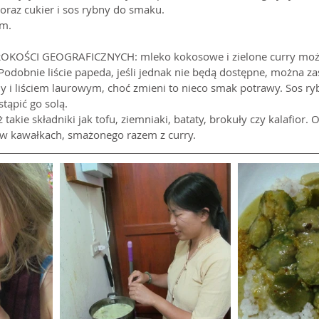
oraz cukier i sos rybny do smaku.
em.
KOŚCI GEOGRAFICZNYCH: mleko kokosowe i zielone curry możn
Podobnie liście papeda, jeśli jednak nie będą dostępne, można zas
y i liściem laurowym, choć zmieni to nieco smak potrawy. Sos rybn
tąpić go solą.
takie składniki jak tofu, ziemniaki, bataty, brokuły czy kalafior. 
 w kawałkach, smażonego razem z curry.