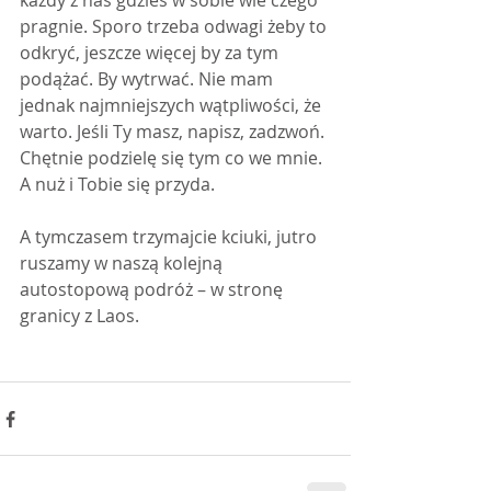
każdy z nas gdzieś w sobie wie czego 
pragnie. Sporo trzeba odwagi żeby to 
odkryć, jeszcze więcej by za tym 
podążać. By wytrwać. Nie mam 
jednak najmniejszych wątpliwości, że 
warto. Jeśli Ty masz, napisz, zadzwoń. 
Chętnie podzielę się tym co we mnie. 
A nuż i Tobie się przyda.
A tymczasem trzymajcie kciuki, jutro 
ruszamy w naszą kolejną 
autostopową podróż – w stronę 
granicy z Laos.