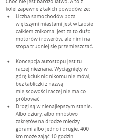
Choć nie jest bardzo łatwo. A to z 
kolei zapewne z takich powodów, że: 
Liczba samochodów poza 
większymi miastami jest w Laosie 
całkiem znikoma. Jest za to dużo 
motorów i rowerów, ale nimi na 
stopa trudniej się przemieszczać. 
Koncepcja autostopu jest tu 
raczej nieznana. Wyciągnięty w 
górę kciuk nic nikomu nie mówi, 
bez tabliczki z nazwą 
miejscowości raczej nie ma co 
próbować.  
Drogi są w nienajlepszym stanie. 
Albo dziury, albo mnóstwo 
zakrętów na drodze między 
górami albo jedno i drugie. 400 
km może zająć 10 godzin 