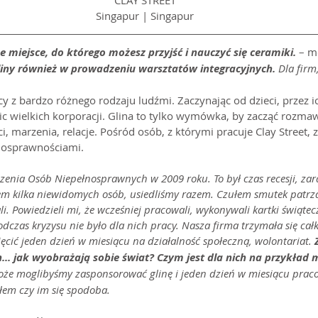
CLAY STREET
Singapur | Singapur
e miejsce, do którego możesz przyjść i nauczyć się ceramiki.
 – m
ny również w prowadzeniu warsztatów integracyjnych. 
Dla firm,
y z bardzo różnego rodzaju ludźmi. Zaczynając od dzieci, przez i
c wielkich korporacji. Glina to tylko wymówka, by zacząć rozma
ci, marzenia, relacje. Pośród osób, z którymi pracuje Clay Street,
nosprawnościami.
enia Osób Niepełnosprawnych w 2009 roku. To był czas recesji, zara
m kilka niewidomych osób, usiedliśmy razem. Czułem smutek patrząc
ali. Powiedzieli mi, że wcześniej pracowali, wykonywali kartki świątec
odczas kryzysu nie było dla nich pracy. Nasza firma trzymała się całk
cić jeden dzień w miesiącu na działalność społeczną, wolontariat. 
. jak wyobrażają sobie świat? Czym jest dla nich na przykład m
że moglibyśmy zasponsorować glinę i jeden dzień w miesiącu praco
łem czy im się spodoba.