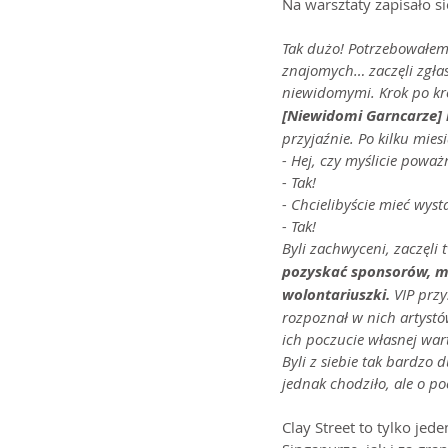
Na warsztaty zapisało s
Tak dużo! Potrzebowałem 
znajomych… zaczęli zgłas
niewidomymi. Krok po kro
[Niewidomi Garncarze] i
przyjaźnie. Po kilku mie
- Hej, czy myślicie poważ
- Tak!
- Chcielibyście mieć wys
- Tak!
Byli zachwyceni, zaczęli
pozyskać sponsorów, mi
wolontariuszki. 
VIP przy
rozpoznał w nich artystó
ich poczucie własnej wart
Byli z siebie tak bardzo 
jednak chodziło, ale o po
Clay Street to tylko je