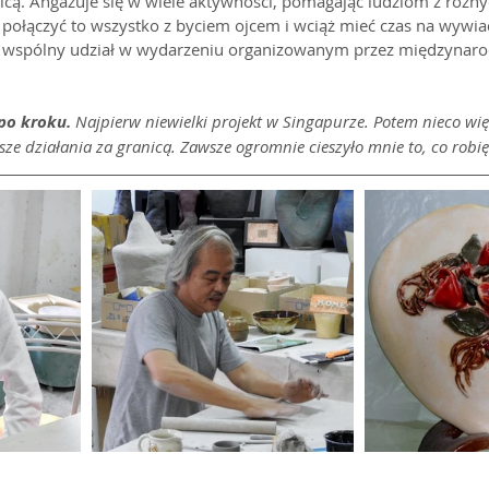
anicą. Angażuje się w wiele aktywności, pomagając ludziom z różn
ę połączyć to wszystko z byciem ojcem i wciąż mieć czas na wywia
y wspólny udział w wydarzeniu organizowanym przez międzynaro
po kroku. 
Najpierw niewielki projekt w Singapurze. Potem nieco wię
ze działania za granicą. Zawsze ogromnie cieszyło mnie to, co robię