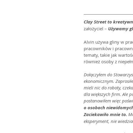
Clay Street to kreatywn
założyciel – 
Używamy gli
Alvin używa gliny w prac
pracowników i pracowni
tematy, takie jak wartoś
również osoby z niepeł
Dołączyłem do Stowarzysz
ekonomicznym. Zaprosiłe
mieli nic do roboty, czek
dla większych firm. Ale p
postanowiłem więc poświę
o osobach niewidomych..
Zaciekawiło mnie to. 
Mo
eksperyment, nie wiedzia