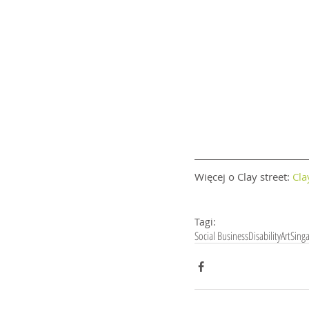
Więcej o Clay street: 
Cla
Tagi:
Social Business
Disability
Art
Sing