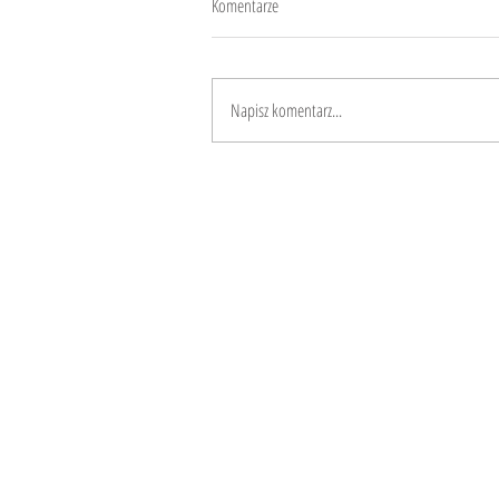
Komentarze
Dźwięk śmieci
Napisz komentarz...