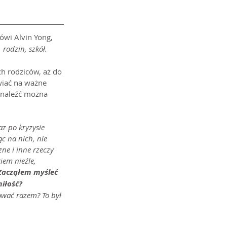
ówi Alvin Yong, 
 rodzin, szkół.
ch rodziców, aż do 
wiać na ważne 
 znaleźć można 
z po kryzysie 
 na nich, nie 
zne i inne rzeczy 
iem nieźle, 
Zacząłem myśleć 
iłość? 
wać razem? To był 