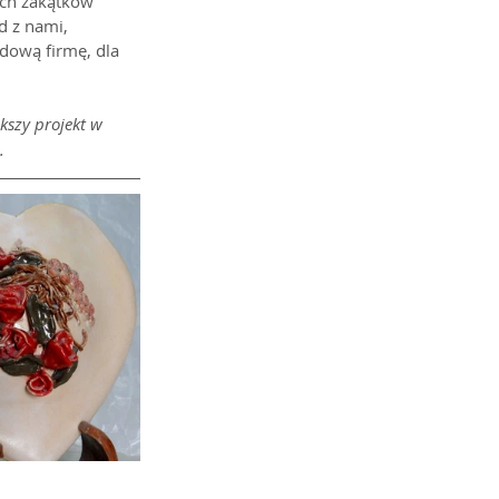
ych zakątków 
d z nami, 
dową firmę, dla 
kszy projekt w 
.