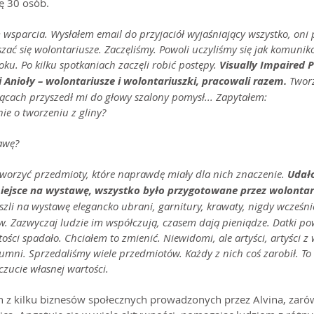
ię 30 osób.
wsparcia. Wysłałem email do przyjaciół wyjaśniający wszystko, oni p
zać się wolontariusze. Zaczęliśmy. Powoli uczyliśmy się jak komunik
ku. Po kilku spotkaniach zaczęli robić postępy. 
Visually Impaired P
 Anioły – wolontariusze i wolontariuszki, pracowali razem.
 Tworz
siącach przyszedł mi do głowy szalony pomysł... Zapytałem:
nie o tworzeniu z gliny?
tawę?
 tworzyć przedmioty, które naprawdę miały dla nich znaczenie. 
Udało
ejsce na wystawę, wszystko było przygotowane przez wolontari
szli na wystawę elegancko ubrani, garnitury, krawaty, nigdy wcześnie
w. Zazwyczaj ludzie im współczują, czasem dają pieniądze. Datki po
ości spadało. Chciałem to zmienić. Niewidomi, ale artyści, artyści z
dumni. Sprzedaliśmy wiele przedmiotów. Każdy z nich coś zarobił. To 
czucie własnej wartości.
den z kilku biznesów społecznych prowadzonych przez Alvina, zar