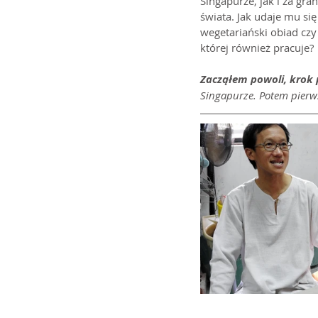
Singapurze, jak i za gr
świata. Jak udaje mu si
wegetariański obiad cz
której również pracuje?
Zacząłem powoli, krok 
Singapurze. Potem pierws