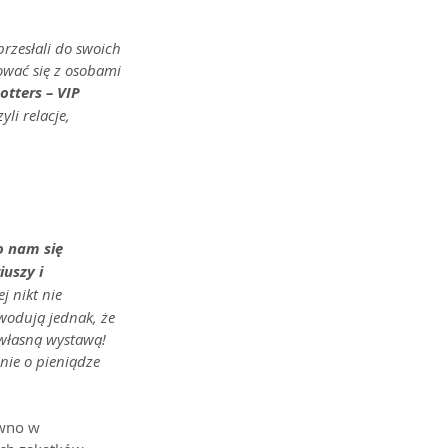
rzesłali do swoich 
ować się z osobami 
otters – VIP 
yli relacje, 
 nam się 
uszy i 
j nikt nie 
wodują jednak, że 
 własną wystawą! 
nie o pieniądze 
ówno w 