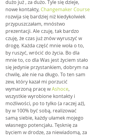
dużo już , za dużo. Tyle się dzieje, 
nowe kontakty, 
Changemaker Course
rozwija się bardziej niż kiedykolwiek 
przypuszczałam, mnóstwo 
prezentacji. Ale czuję, tak bardzo 
czuję, że czas już znów wyruszyć w 
drogę. Każda część mnie woła o to, 
by ruszyć, wrócić do życia. Bo dla 
mnie to, co dla Was jest życiem stało 
się jedynie przystankiem, dobrym na 
chwilę, ale nie na długo. To ten sam 
zew, który kazał mi porzucić 
wymarzoną pracę w 
Ashoce
, 
wszystkie wyrobione kontakty i 
możliwości, po to tylko (a raczej aż), 
by w 100% być sobą, realizować 
samą siebie, każdy ułamek mojego 
własnego potencjału. Tęsknię za 
byciem w drodze, za niewiadomą, za 