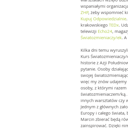
wspaniałymi organizacja
ZHP
, żeby wspomnieć ki
Kupuj Odpowiedzialnie
krakowskiego 
TEDx
. Ud
telewizji 
Echo24
, magaz
Światozmieniaczy/ek
. A
Kilka dni temu wyruszyl
Kurs Światozmieniaczy/
historie z Azji Południ
pytanie. Osoby działając
swojej światozmieniając
więc my znów udajemy si
osoby, z którymi razem 
światozmieniaczem/ką. 
innych warsztatów czy 
Jednym z głównych założ
Europy i całego świata, b
Marcin zbierać będą rów
zainspirować. Dzięki ni