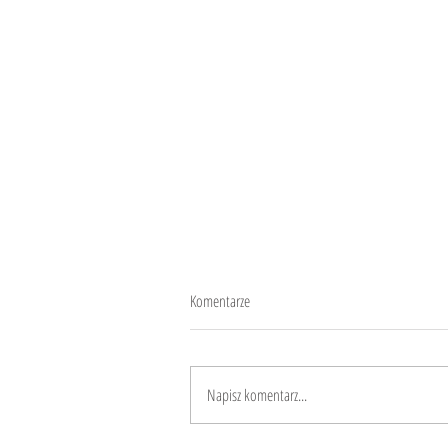
Komentarze
Napisz komentarz...
Jak udało Wam się dostać do Włoch