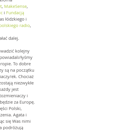
t
, 
MakeSense
, 
ic
 i 
Fundacją 
s łódzkiego i 
polskiego radio
, 
łać dalej.
wadzić kolejny 
opowiadali/łyśmy 
ropie. To dobre 
zy są na początku 
iaczy/ek. Chociaż 
zostają niezwykłe 
ażdy jest 
ozmieniaczy i 
będzie za Europę. 
ści Polski, 
zenia. Agata i 
ąc się Was nimi 
ea podróżują 