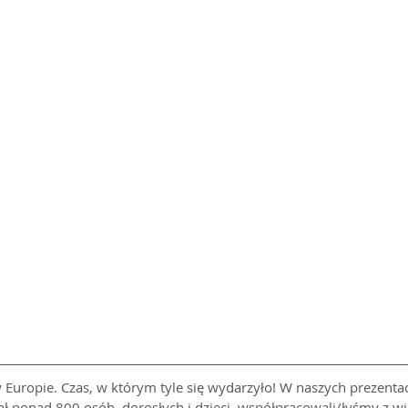
 Europie. Czas, w którym tyle się wydarzyło! W naszych prezentac
ał ponad 800 osób, dorosłych i dzieci, współpracowali/łyśmy z w