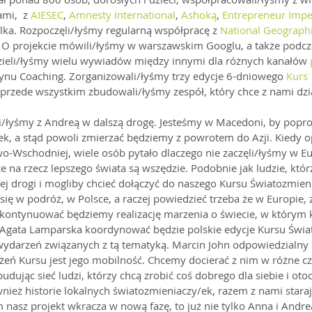
mi,  z 
AIESEC
, 
Amnesty International
, 
Ashoką
, 
Entrepreneur Impe
lka. Rozpoczęli/łyśmy regularną współpracę z 
National Geograph
. O projekcie mówili/łyśmy w warszawskim Googlu, a także podcza
zieli/łyśmy wielu wywiadów między innymi dla różnych kanałów 
ynu Coaching. Zorganizowali/łyśmy trzy edycje 6-dniowego 
Kurs 
 przede wszystkim zbudowali/łyśmy zespół, który chce z nami dzia
i/łyśmy z Andreą w dalszą drogę. Jesteśmy w Macedoni, by popro
ek, a stąd powoli zmierzać będziemy z powrotem do Azji. Kiedy 
owo-Wschodniej, wiele osób pytało dlaczego nie zaczęli/łyśmy w Eu
e na rzecz lepszego świata są wszędzie. Podobnie jak ludzie, któr
ej drogi i mogliby chcieć dołączyć do naszego Kursu Światozmien
ę w podróż, w Polsce, a raczej powiedzieć trzeba że w Europie, 
kontynuować będziemy realizację marzenia o świecie, w którym k
Agata Lamparska koordynować będzie polskie edycje Kursu Świat
wydarzeń związanych z tą tematyką. Marcin John odpowiedzialny 
eń Kursu jest jego mobilność. Chcemy docierać z nim w różne czę
udując sieć ludzi, którzy chcą zrobić coś dobrego dla siebie i otoc
nież historie lokalnych światozmieniaczy/ek, razem z nami staraj
m nasz projekt wkracza w nową fazę, to już nie tylko Anna i Andr