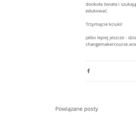
dookoła świata i szukaj
edukować.
Trzymajcie kciuki!
(albo lepiej jeszcze - dz
changemakercourse.wix
Powiązane posty