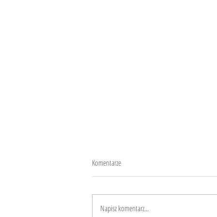
Komentarze
A co w garnku?!?
Napisz komentarz...