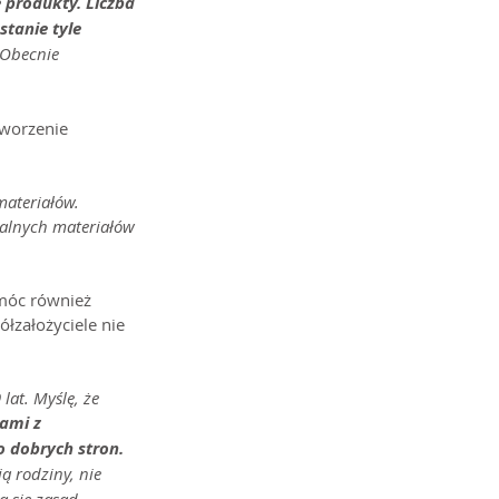
produkty. Liczba 
tanie tyle 
 Obecnie 
tworzenie 
ateriałów. 
alnych materiałów 
móc również 
łzałożyciele nie 
lat. Myślę, że 
ami z 
 dobrych stron. 
ią rodziny, nie 