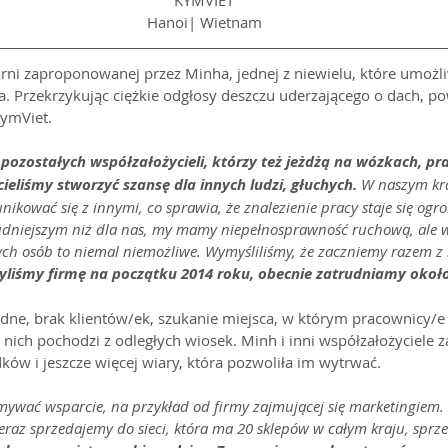
KYMVIET
Hanoi| Wietnam
rni zaproponowanej przez Minha, jednej z niewielu, które umożli
. Przekrzykując ciężkie odgłosy deszczu uderzającego o dach, po
KymViet.
 pozostałych współzałożycieli, którzy też jeżdżą na wózkach, p
cieliśmy stworzyć szansę dla innych ludzi, głuchych. 
W naszym kr
ikować się z innymi, co sprawia, że znalezienie pracy staje się og
dniejszym niż dla nas, my mamy niepełnosprawność ruchową, ale 
ych osób to niemal niemożliwe. Wymyśliliśmy, że zaczniemy razem z 
yliśmy firmę na początku 2014 roku, obecnie zatrudniamy około
udne, brak klientów/ek, szukanie miejsca, w którym pracownicy/e
 nich pochodzi z odległych wiosek. Minh i inni współzałożyciele 
w i jeszcze więcej wiary, która pozwoliła im wytrwać.
mywać wsparcie, na przykład od firmy zajmującej się marketingiem. 
az sprzedajemy do sieci, która ma 20 sklepów w całym kraju, sprze