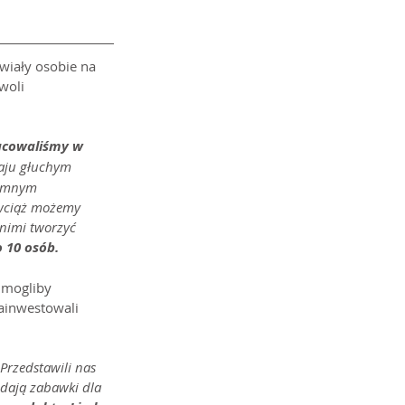
wiały osobie na 
woli 
racowaliśmy w 
aju głuchym 
romnym 
wciąż możemy 
nimi tworzyć 
 10 osób.
 mogliby 
zainwestowali 
Przedstawili nas 
dają zabawki dla 