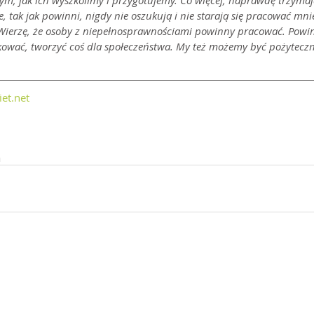
ym, jak ich wyszkolimy i przygotujemy. Co więcej, naprawdę trzymają
, tak jak powinni, nigdy nie oszukują i nie starają się pracować mni
. Wierzę, że osoby z niepełnosprawnościami powinny pracować. Powi
wać, tworzyć coś dla społeczeństwa. My też możemy być pożyteczni,
et.net
m