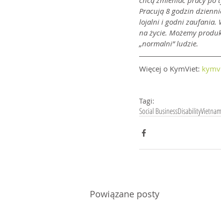
chcą zmieniać pracy po t
Pracują 8 godzin dziennie
lojalni i godni zaufania
na życie. Możemy produko
„normalni” ludzie.
Więcej o KymViet: 
kymvi
Tagi:
Social Business
Disability
Vietna
Powiązane posty