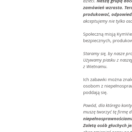
dzieci. 
Naszą grupą doce
zamówień wzrasta. Tera
produkować, odpowiedz
akceptujemy nie tylko os
Społeczną misją KymViet 
bezpiecznych, produko
Staramy się, by nasze pr
Używamy piasku z nasze
z Wietnamu.
Ich zabawki można znal
osobom z niepełnosprawn
poddają się.
Powód, dla którego kontyn
muszę tworzyć tę firmę dl
niepełnosprawnościami 
Zaletą osób głuchych je