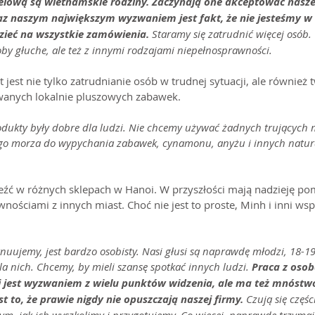
lową są wietnamskie rodziny. Zaczynają one akceptować nasze 
z naszym największym wyzwaniem jest fakt, że nie jesteśmy w s
ieć na wszystkie zamówienia. 
Staramy się zatrudnić więcej osób.
oby głuche, ale też z innymi rodzajami niepełnosprawności.
jest nie tylko zatrudnianie osób w trudnej sytuacji, ale również 
wanych lokalnie pluszowych zabawek.
odukty były dobre dla ludzi. Nie chcemy używać żadnych trujących m
go morza do wypychania zabawek, cynamonu, anyżu i innych natur
eźć w różnych sklepach w Hanoi. W przyszłości mają nadzieję po
ościami z innych miast. Choć nie jest to proste, Minh i inni wspó
uujemy, jest bardzo osobisty. Nasi głusi są naprawdę młodzi, 18-19 
a nich. Chcemy, by mieli szansę spotkać innych ludzi. 
Praca z osob
jest wyzwaniem z wielu punktów widzenia, ale ma też mnóstwo
st to, że prawie nigdy nie opuszczają naszej firmy.
 Czują się częśc