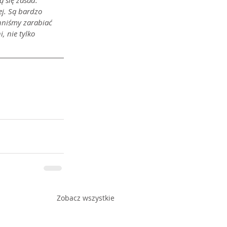
 się zasad. 
ej. Są bardzo 
nniśmy zarabiać 
 nie tylko 
Zobacz wszystkie