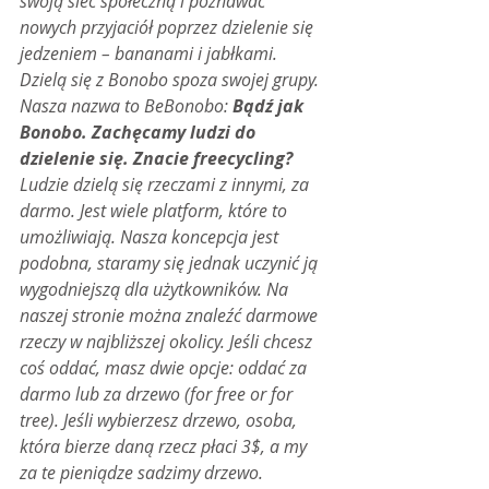
swoją sieć społeczną i poznawać 
nowych przyjaciół poprzez dzielenie się 
jedzeniem – bananami i jabłkami. 
Dzielą się z Bonobo spoza swojej grupy. 
Nasza nazwa to BeBonobo: 
Bądź jak 
Bonobo. Zachęcamy ludzi do 
dzielenie się. Znacie freecycling?
Ludzie dzielą się rzeczami z innymi, za 
darmo. Jest wiele platform, które to 
umożliwiają. Nasza koncepcja jest 
podobna, staramy się jednak uczynić ją 
wygodniejszą dla użytkowników. Na 
naszej stronie można znaleźć darmowe 
rzeczy w najbliższej okolicy. Jeśli chcesz 
coś oddać, masz dwie opcje: oddać za 
darmo lub za drzewo (for free or for 
tree). Jeśli wybierzesz drzewo, osoba, 
która bierze daną rzecz płaci 3$, a my 
za te pieniądze sadzimy drzewo. 