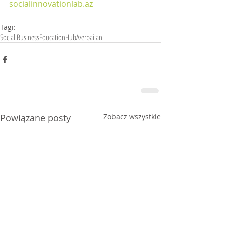
socialinnovationlab.az
Tagi:
Social Business
Education
Hub
Azerbaijan
Powiązane posty
Zobacz wszystkie