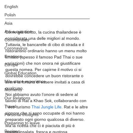
English
Polish
Asia
Ask a question
Come già scritto, la cucina thailandese è 
considerata una delle migliori al mondo. 
Communities
Tuttavia, le bancarelle di cibo di strada e il 
Coronavirus
ristorantino ordinario hanno un menu molto 
Emotions
limitato (spesso il famoso Pad Thai o sue 
variazioni) che non onora né giustificare 
Europe
questa nomea. Per capirne il motivo ci si 
Global Education
dovrebbe concedere un buon ristorante o 
Mile stone experience
avere la fortuna di essere invitati a casa di 
qualcuno.
Moments
Noi abbiamo avuto l’onore di sedere al 
Our Relations
tavolo di Rat a Khao Sok, collaborando con 
Travel
l’ eco-turismo 
Thai Jungle Life
. Rat e le altre 
signore che si sono occupate di noi hanno 
Personal thoughts
preparato ogni giorno qualcosa di diverso. 
Preparinig to leave
Ma la ricetta che ci è piaciuta di più è 
Recipes
questa insalata, fresca e gustosa.