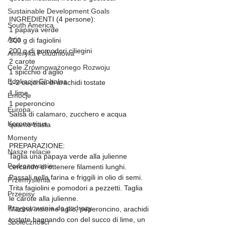
Sustainable Development Goals
INGREDIENTI (4 persone):
South America
1 papaya verde
Azja
200 g di fagiolini
200 g di pomodori ciliegini
Ameryka Poludniowa
2 carote
Cele Zrównoważonego Rozwoju
1 spicchio d’aglio
Edukacja Globalna
1-2 cucchiai di arachidi tostate
1 lime
Emocje
1 peperoncino
Europa
Salsa di calamaro, zucchero e acqua 
Koronawirus
quanto basta
Momenty
PREPARAZIONE:
Nasze relacje
Taglia una papaya verde alla julienne 
Podrozowanie
cercando di ottenere filamenti lunghi. 
Passali nella farina e friggili in olio di semi. 
Przemyslenia
Trita fagiolini e pomodori a pezzetti. Taglia 
Przepisy
le carote alla julienne.
Przygotowania do podrozy
Macina insieme aglio, peperoncino, arachidi 
tostate bagnando con del succo di lime, un 
Społeczności