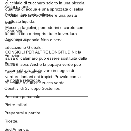
cucchiaio di zucchero sciolto in una piccola 
Zadaj pytanie
quantità di acqua e una spruzzata di salsa 
Zyciowe kamienie milowe
di calamaro fino ad ottenere una pasta 
piuttosto liquida.
Asia.
Mescola fagiolini, pomodorini e carote con 
Comunità.
la pasta fino a ricoprire tutte la verdura. 
Coronavirus.
Aggiungi la papaia fritta e servi.
Educazione Globale.
CONSIGLI PER ALTRE LONGITUDINI: la 
Emozioni.
salsa di calamaro può essere sostituita dalla 
Europa.
salsa di soia. Anche la papaya verde può 
essere difficile da trovare in negozi di 
Facci una domanda.
verdure lontani dai tropici. Provalo con la 
La nostra relazione.
zucchina o qualche zucca verde.
Obiettivi di Sviluppo Sostenibi.
Pensiero personale.
Pietre miliari.
Prepararsi a partire.
Ricette.
Sud America.