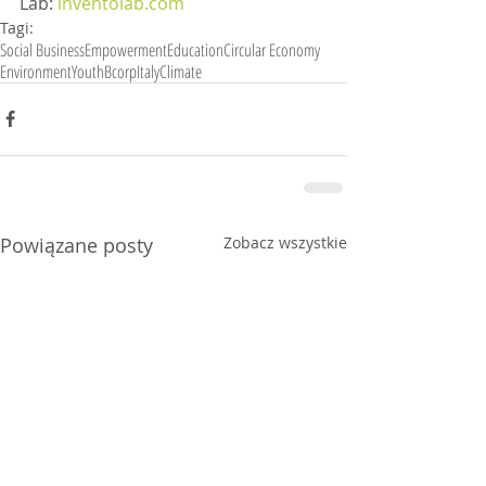
Lab: 
inventolab.com
Tagi:
Social Business
Empowerment
Education
Circular Economy
Environment
Youth
Bcorp
Italy
Climate
Powiązane posty
Zobacz wszystkie