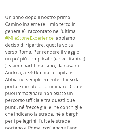
Un anno dopo il nostro primo 
Camino insieme (e il mio terzo in 
generale), raccontato nell'ultima 
#MileStoneExperience
, abbiamo 
deciso di ripartire, questa volta 
verso Roma. Per rendere il viaggio 
un po' più complicato (ed eccitante ;) 
), siamo partiti da Fano, da casa di 
Andrea, a 330 km dalla capitale. 
Abbiamo semplicemente chiuso la 
porta e iniziato a camminare. Come 
puoi immaginare non esiste un 
percorso ufficiale tra questi due 
punti, né frecce gialle, né conchiglie 
che indicano la strada, né alberghi 
per i pellegrini. Tutte le strade 
portano a Roma, così anche Fano 